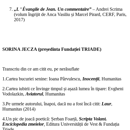
„L ’ Évangile de Jean. Un commentaire”
– Andrei Scrima
(volum îngrijit de Anca Vasiliu și Marcel Pirard, CERF, Paris,
2017)
SORINA JECZA (președinta Fundației TRIADE)
Transcriu din ce am citit eu, pe nerăsuflate
1.Cartea bucuriei senine: Ioana Pârvulescu,
Inocenții
, Humanitas
2.Cartea iubirii ce învinge timpul și așază lumea în tipare: Evgheni
Vodolazkin,
Aviatorul
, Humanitas
3.Pe urmele autorului, înapoi, dacă nu a fost încă citit:
Laur
,
Humanitas (2014)
4.Un pic de joacă poetică: Șerban Foarță,
Scripta Volant.
Enciclopedia zmeielor
,
Editura Universității de Vest & Fundația
Triade