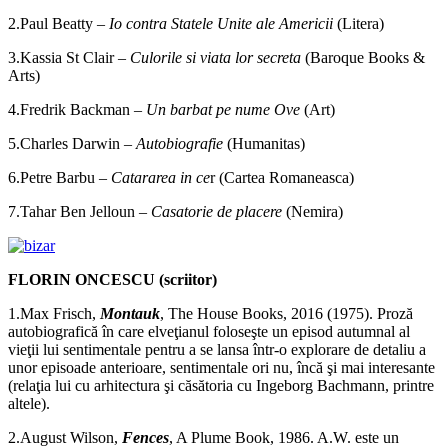
2.Paul Beatty –
Io contra Statele Unite ale Americii
(Litera)
3.Kassia St Clair –
Culorile si viata lor secreta
(Baroque Books &
Arts)
4.Fredrik Backman –
Un barbat pe nume Ove
(Art)
5.Charles Darwin –
Autobiografie
(Humanitas)
6.Petre Barbu –
Catararea in ce
r (Cartea Romaneasca)
7.Tahar Ben Jelloun –
Casatorie de placere
(Nemira)
FLORIN ONCESCU (scriitor)
1.Max Frisch,
Montauk
, The House Books, 2016 (1975). Proză
autobiografică în care elveţianul foloseşte un episod autumnal al
vieţii lui sentimentale pentru a se lansa într-o explorare de detaliu a
unor episoade anterioare, sentimentale ori nu, încă şi mai interesante
(relaţia lui cu arhitectura şi căsătoria cu Ingeborg Bachmann, printre
altele).
2.August Wilson,
Fences
, A Plume Book, 1986. A.W. este un