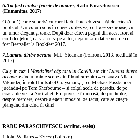
6.Am fost cândva femeie de onoare,
Radu Paraschivescu
(Humanitas, 2017)
O (nouă) carte superbă cu care Radu Paraschivescu îşi delectează
publicul. Un volum scris în cheie confesivă, cu fraze savuroase, cu
un umor elegant şi tonic. După doar câteva pagini din acest „tort al
confidenţelor”, ca să-l citez pe autor, deja mi-am dat seama de ce a
fost Bestseller la Bookfest 2017.
7.Lumina dintre oceane
,
M.L. Stedman (Polirom, 2013, reeditată în
2017)
Ca şi în cazul
Mandolinei căpitanului Corelli
, am citit
Lumina dintre
oceane
având în minte scene din filmul omonim – cu suava Alicia
Vikander, în rolul lui Isabel Graysmark, şi cu Michael Fassbender
jucându-l pe Tom Sherbourne – şi colţul acela de paradis, de pe
coasta de vest a Australiei. E o poveste frumoasă, despre iubire,
despre pierdere, despre alegeri imposibil de făcut, care se citeşte
plângând din când în când.
RADU PARASCHIVESCU (scriitor, eseist)
1.John Williams –
Stoner
(Polirom)