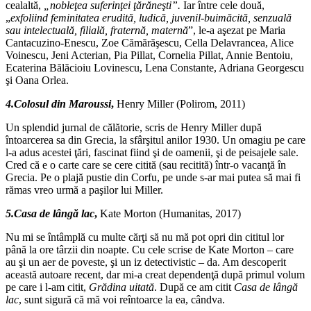
cealaltă,
„nobleţea suferinţei ţărăneşti”.
Iar între cele două,
„
exfoliind feminitatea erudită, ludică, juvenil-buimăcită, senzuală
sau intelectuală, filială, fraternă, maternă
”, le-a aşezat pe Maria
Cantacuzino-Enescu, Zoe Cămărăşescu, Cella Delavrancea, Alice
Voinescu, Jeni Acterian, Pia Pillat, Cornelia Pillat, Annie Bentoiu,
Ecaterina Bălăcioiu Lovinescu, Lena Constante, Adriana Georgescu
şi Oana Orlea.
4.Colosul din Maroussi
,
Henry Miller (Polirom, 2011)
Un splendid jurnal de călătorie, scris de Henry Miller după
întoarcerea sa din Grecia, la sfârşitul anilor 1930. Un omagiu pe care
l-a adus acestei ţări, fascinat fiind şi de oamenii, şi de peisajele sale.
Cred că e o carte care se cere citită (sau recitită) într-o vacanţă în
Grecia. Pe o plajă pustie din Corfu, pe unde s-ar mai putea să mai fi
rămas vreo urmă a paşilor lui Miller.
5.Casa de lângă lac
,
Kate Morton (Humanitas, 2017)
Nu mi se întâmplă cu multe cărţi să nu mă pot opri din cititul lor
până la ore târzii din noapte. Cu cele scrise de Kate Morton – care
au şi un aer de poveste, şi un iz detectivistic – da. Am descoperit
această autoare recent, dar mi-a creat dependenţă după primul volum
pe care i l-am citit,
Grădina uitată
. După ce am citit
Casa de lângă
lac
, sunt sigură că mă voi reîntoarce la ea, cândva.