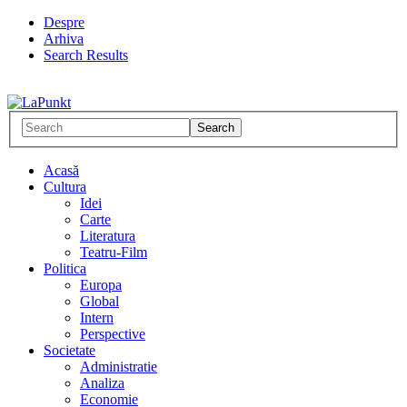
Despre
Arhiva
Search Results
Acasă
Cultura
Idei
Carte
Literatura
Teatru-Film
Politica
Europa
Global
Intern
Perspective
Societate
Administratie
Analiza
Economie