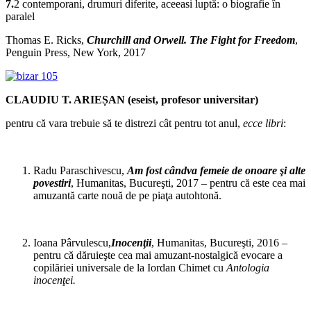
7.
2 contemporani, drumuri diferite, aceeasi luptă: o biografie în
paralel
Thomas E. Ricks,
Churchill and Orwell. The Fight for Freedom
,
Penguin Press, New York, 2017
CLAUDIU T. ARIEȘAN (eseist, profesor universitar)
pentru că vara trebuie să te distrezi cât pentru tot anul,
ecce libri
:
Radu Paraschivescu,
Am fost cândva femeie de onoare şi alte
povestiri
, Humanitas, Bucureşti, 2017 – pentru că este cea mai
amuzantă carte nouă de pe piaţa autohtonă.
Ioana Pârvulescu,
Inocenţii
, Humanitas, Bucureşti, 2016 –
pentru că dăruieşte cea mai amuzant-nostalgică evocare a
copilăriei universale de la Iordan Chimet cu
Antologia
inocenţei.