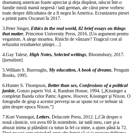
dramaturg american foarte apreciat şi deja dispărut, născut într-o
familie mixtă mamă negresă / tată german, ale cărui piese vorbesc
toate despre dificultatea de a fi negru în America. Ecranizarea piesei
a primit patru Oscaruri în 2017.
3.Peter Singer,
Ethics in the real world, 82 brief essays on things
that matter
, Princeton University Press, 2016. [Un argument pentru
veganism. A alege moartea. Rinichi de vânzare? Tragicul cost al
refuzului rezultatelor ştiinţei…]
4.Gay Talese,
High Notes, Selected writings
, Bloomsbury, 2017.
[jurnalism]
5.William S. Burroughs,
My education, A book of dreams
, Penguin
Books, 1995.
6.Hunter S. Thompson,
Better than sex, Confessions of a political
junkie
, Gonzo papers Vol. 4, Random House, 1994. [„Kissinger a
completat Banda celor Patru: Agnew, Hoover, Kissinger şi Nixon. O
fotografie de grup a acestor perverşi ne-ar spune tot ce trebuie să
ştim despre epoca Nixon.”]
7.Kurt Vonnegut,
Letters
, Delacorte Press, 2012. [„Cât despre o
nouă căsnicie, voi avea 69 în noiembrie, iar tatăl meu, care şi-a
abuzat inima şi plămânii cu tutun la fel ca mine, a ajuns până la 72.
Deci nu voi cere niciodată unei alte femei să-şi ia responsabilitatea