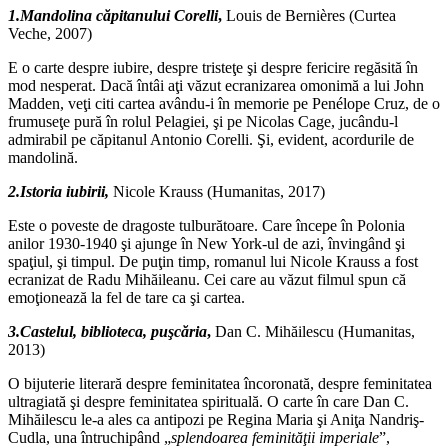
1.Mandolina căpitanului Corelli
,
Louis de Bernières (Curtea
Veche, 2007)
E o carte despre iubire, despre tristeţe şi despre fericire regăsită în
mod nesperat. Dacă întâi aţi văzut ecranizarea omonimă a lui John
Madden, veţi citi cartea avându-i în memorie pe Penélope Cruz, de o
frumuseţe pură în rolul Pelagiei, şi pe Nicolas Cage, jucându-l
admirabil pe căpitanul Antonio Corelli. Şi, evident, acordurile de
mandolină.
2.Istoria iubirii,
Nicole Krauss (Humanitas, 2017)
Este o poveste de dragoste tulburătoare. Care începe în Polonia
anilor 1930-1940 şi ajunge în New York-ul de azi, învingând şi
spaţiul, şi timpul. De puţin timp, romanul lui Nicole Krauss a fost
ecranizat de Radu Mihăileanu. Cei care au văzut filmul spun că
emoţionează la fel de tare ca şi cartea.
3.Castelul, biblioteca, puşcăria
,
Dan C. Mihăilescu (Humanitas,
2013)
O bijuterie literară despre feminitatea încoronată, despre feminitatea
ultragiată şi despre feminitatea spirituală. O carte în care Dan C.
Mihăilescu le-a ales ca antipozi pe Regina Maria şi Aniţa Nandriş-
Cudla, una întruchipând „
splendoarea feminităţii imperiale
”,