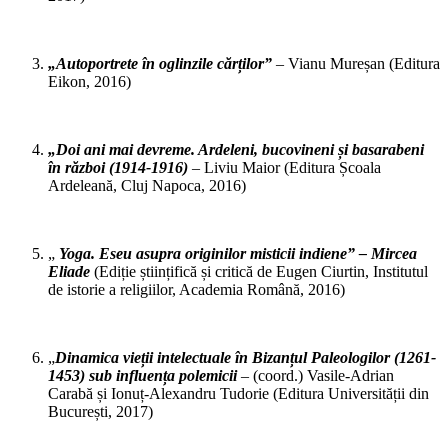
„Autoportrete în oglinzile cărților”
– Vianu Mureșan (Editura
Eikon, 2016)
„Doi ani mai devreme. Ardeleni, bucovineni și basarabeni
în război (1914-1916)
– Liviu Maior (Editura Școala
Ardeleană, Cluj Napoca, 2016)
„
Yoga. Eseu asupra originilor misticii indiene” – Mircea
Eliade
(Ediție științifică și critică de Eugen Ciurtin, Institutul
de istorie a religiilor, Academia Română, 2016)
„
Dinamica vieții intelectuale în Bizanțul Paleologilor (1261-
1453) sub influența polemicii
– (coord.) Vasile-Adrian
Carabă și Ionuț-Alexandru Tudorie (Editura Universității din
București, 2017)