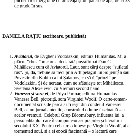
plictisul lor merg bine cu dulceață și-un pahar de apă, de la 38
de grade în sus.
DANIELA RAȚIU (scriitoare, publicistă)
Aviatorul
, de Evgheni Vodolazkin, editura Humanitas. Mi-a
plăcut ”cheia” în care a declarat/spus/afirmat Dan C.
Mihăilescu cum că Aviatorul, Laur, sunt cărți despre ”sufletul
rus”. Și, da, trebuie să treci prin Arhipelagul lui Soljenițân sau
Povestiri din Kolîma a lui Șalamov, ca să îl ”prinzi” pe
Vodolazkin. Și de neratat, cum ne sfătuiește tot Mihăilescu,
Svetlana Alexeievici cu Vremuri second hand.
Vanessa și sora ei
, de Priya Parmar, editura Humanitas.
Vanessa Bell, pictoriță, sora Virginiei Woolf. O carte-roman-
documentat scris de parcă ar fi ieșit din condeiul Vanessei
Bell, ca un jurnal autentic, construind o lume fascinantă – a
acelor vremuri. Celebrul Grup Bloomsbury, influența lui, a
personalităților care îl compuneau asupra artei și literaturii
secolului XX. Pentru cei care o iubesc pe Virginia Woolf, al ei
tormented soul, și a ei epocă fascinantă – o lectură care