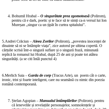
Bohumil Hrabal –
O singurătate prea zgomotoasă
(Polirom),
pentru că e dark, poetic și te face să te simți ca-n versul lui Ion
Mureșan „singur ca un țipăt în curtea spitalului”.
5.Andrei Crăciun –
Aleea Zorilor
(Polirom), „povestea inocenței de
dinainte să ni se întâmple viața”, zice autorul pe ultima copertă. O
cărțulie scrisă într-o singură suflare și o singură frază, minunată
replică la romanul lui Hrabal, după 25 de ani și poate tot atâtea
singurătăți. (a se citi întâi punctul 4)
6.Merlich Saia –
Garda de corp
(Tracus Arte), un poem cât o carte,
ironic, trist și foarte inteligent, care nu seamănă cu nimic din poezia
română contemporană.
Ștefan Agopian –
Manualul întâmplărilor
(Polirom), pentru
că lenevelile și revelațiile personajelor, somnolențele și