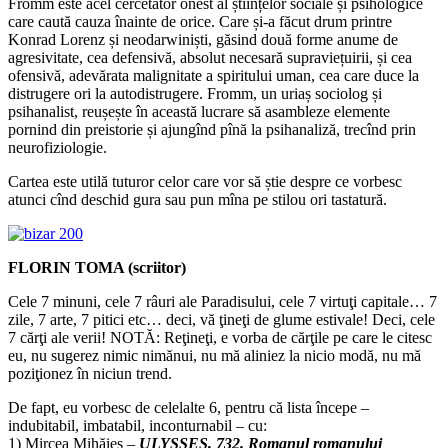
Fromm este acel cercetător onest al științelor sociale și psihologice
care caută cauza înainte de orice. Care și-a făcut drum printre
Konrad Lorenz și neodarwiniști, găsind două forme anume de
agresivitate, cea defensivă, absolut necesară supraviețuirii, și cea
ofensivă, adevărata malignitate a spiritului uman, cea care duce la
distrugere ori la autodistrugere. Fromm, un uriaș sociolog și
psihanalist, reușește în această lucrare să asambleze elemente
pornind din preistorie și ajungînd pînă la psihanaliză, trecînd prin
neurofiziologie.
Cartea este utilă tuturor celor care vor să știe despre ce vorbesc
atunci cînd deschid gura sau pun mîna pe stilou ori tastatură.
FLORIN TOMA (scriitor)
Cele 7 minuni, cele 7 râuri ale Paradisului, cele 7 virtuţi capitale… 7
zile, 7 arte, 7 pitici etc… deci, vă ţineţi de glume estivale! Deci, cele
7 cărţi ale verii! NOTĂ: Reţineţi, e vorba de cărţile pe care le citesc
eu, nu sugerez nimic nimănui, nu mă aliniez la nicio modă, nu mă
poziţionez în niciun trend.
De fapt, eu vorbesc de celelalte 6, pentru că lista începe –
indubitabil, imbatabil, inconturnabil – cu:
1) Mircea Mihăieş –
ULYSSES, 732. Romanul romanului