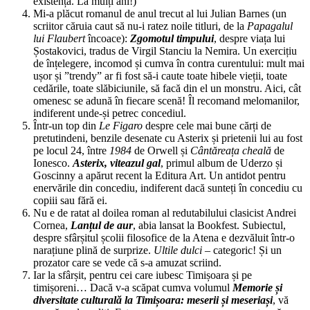
existență. La mulți ani!)
Mi-a plăcut romanul de anul trecut al lui Julian Barnes (un
scriitor căruia caut să nu-i ratez noile titluri, de la
Papagalul
lui Flaubert
încoace):
Zgomotul timpului
, despre viața lui
Șostakovici, tradus de Virgil Stanciu la Nemira. Un exercițiu
de înțelegere, incomod și cumva în contra curentului: mult mai
ușor și ”trendy” ar fi fost să-i caute toate hibele vieții, toate
cedările, toate slăbiciunile, să facă din el un monstru. Aici, cât
omenesc se adună în fiecare scenă! Îl recomand melomanilor,
indiferent unde-și petrec concediul.
Într-un top din
Le Figaro
despre cele mai bune cărți de
pretutindeni, benzile desenate cu Asterix și prietenii lui au fost
pe locul 24, între
1984
de Orwell și
Cântăreața cheală
de
Ionesco.
Asterix,
viteazul gal
, primul album de Uderzo și
Goscinny a apărut recent la Editura Art. Un antidot pentru
enervările din concediu, indiferent dacă sunteți în concediu cu
copiii sau fără ei.
Nu e de ratat al doilea roman al redutabilului clasicist Andrei
Cornea,
Lanțul de aur
, abia lansat la Bookfest. Subiectul,
despre sfârșitul școlii filosofice de la Atena e dezvăluit într-o
narațiune plină de surprize.
Ultile dulci
– categoric! Și un
prozator care se vede că s-a amuzat scriind.
Iar la sfârșit, pentru cei care iubesc Timișoara și pe
timișoreni… Dacă v-a scăpat cumva volumul
Memorie și
diversitate culturală la Timișoara: meserii și meseriași
, vă