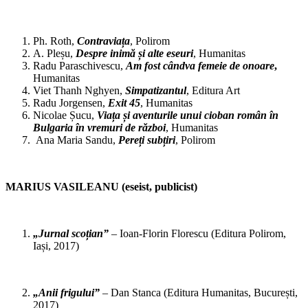
Ph. Roth,
Contraviața
, Polirom
A. Pleșu,
Despre inimă și alte eseuri
, Humanitas
Radu Paraschivescu,
Am fost cândva femeie de onoare
,
Humanitas
Viet Thanh Nghyen,
Simpatizantul
, Editura Art
Radu Jorgensen,
Exit 45
, Humanitas
Nicolae Șucu,
Viața și aventurile unui cioban român în
Bulgaria în vremuri de război
, Humanitas
Ana Maria Sandu,
Pereți subțiri
, Polirom
MARIUS VASILEANU (eseist, publicist)
„Jurnal scoțian”
– Ioan-Florin Florescu (Editura Polirom,
Iași, 2017)
„Anii frigului”
– Dan Stanca (Editura Humanitas, București,
2017)