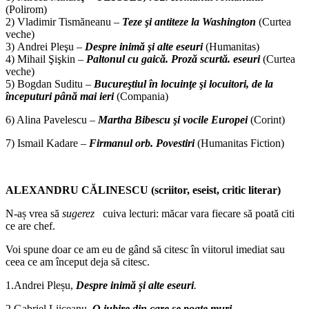
(Polirom)
2) Vladimir Tismăneanu –
Teze şi antiteze la Washington
(Curtea
veche)
3) Andrei Pleşu –
Despre inimă şi alte eseuri
(Humanitas)
4) Mihail Şişkin –
Paltonul cu gaică. Proză scurtă. eseuri
(Curtea
veche)
5) Bogdan Suditu –
Bucureştiul în locuinţe şi locuitori, de la
începuturi până mai ieri
(Compania)
6) Alina Pavelescu –
Martha Bibescu şi vocile Europei
(Corint)
7) Ismail Kadare –
Firmanul orb. Povestiri
(Humanitas Fiction)
ALEXANDRU CĂLINESCU (scriitor, eseist, critic literar)
N-aș vrea să
sugerez
cuiva lecturi: măcar vara fiecare să poată citi
ce are chef.
Voi spune doar ce am eu de gând să citesc în viitorul imediat sau
ceea ce am început deja să citesc.
1.Andrei Pleșu,
Despre inimă și alte eseuri
.
2.Gabriel Liiceanu,
O iubire din care se poate muri
.