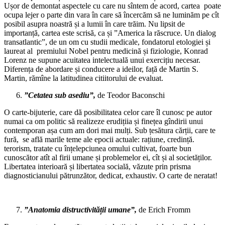
Ușor de demontat aspectele cu care nu sîntem de acord, cartea poate
ocupa lejer o parte din vara în care să încercăm să ne luminăm pe cît
posibil asupra noastră și a lumii în care trăim. Nu lipsit de
importanță, cartea este scrisă, ca și ”America la răscruce. Un dialog
transatlantic”, de un om cu studii medicale, fondatorul etologiei și
laureat al premiului Nobel pentru medicină și fiziologie, Konrad
Lorenz ne supune acuitatea intelectuală unui exercițiu necesar.
Diferența de abordare și conducere a ideilor, față de Martin S.
Martin, rămîne la latitudinea citiitorului de evaluat.
”Cetatea sub asediu”,
de Teodor Baconschi
O carte-bijuterie, care dă posibilitatea celor care îl cunosc pe autor
numai ca om politic să realizeze erudițiia și finețea gîndirii unui
contemporan așa cum am dori mai mulți. Sub țesătura cărții, care te
fură, se află marile teme ale epocii actuale: rațiune, credință.
terorism, tratate cu înțelepciunea omului cultivat, foarte bun
cunoscător atît al firii umane și problemelor ei, cît și al societăților.
Libertatea interioară și libertatea socială, văzute prin prisma
diagnosticianului pătrunzător, dedicat, exhaustiv. O carte de neratat!
”Anatomia distructivității umane”,
de Erich Fromm