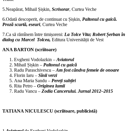
5.Neapărat, Mihail Șișkin,
Scrisorar
, Curtea Veche
6.Odată descoperit, de continuat cu Șișkin,
Paltonul cu gaică.
Proză scurtă, eseuri
, Curtea Veche
7.Ca să rămînem între timișoreni:
La Tolce Vita; Robert Șerban în
dialog cu Marcel Tolcea,
Editura Universității de Vest
ANA BARTON (scriitoare)
Evgheni Vodolazkin –
Aviatorul
Mihail Șișkin –
Paltonul cu gaică
Radu Paraschivescu –
Am fost cândva femeie de onoare
Florin Iaru –
Sînii verzi
Ana Maria Sandu –
Pereți subțiri
Rita Petro –
Originea lumii
Radu Vancu –
Zodia Cancerului. Jurnal 2012–2015
TATIANA NICULESCU (scriitoare, publicistă)
1.
Aviatorul
de Evgheni Vodolazkin