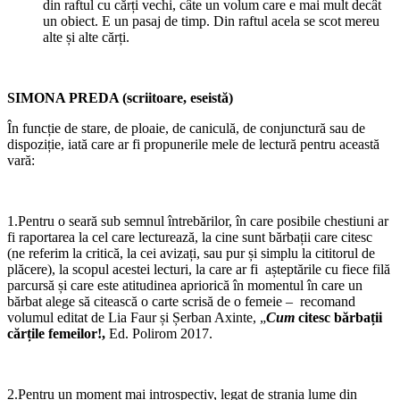
din raftul cu cărți vechi, câte un volum care e mai mult decât
un obiect. E un pasaj de timp. Din raftul acela se scot mereu
alte și alte cărți.
SIMONA PREDA (scriitoare, eseistă)
În funcție de stare, de ploaie, de caniculă, de conjunctură sau de
dispoziție, iată care ar fi propunerile mele de lectură pentru această
vară:
1.Pentru o seară sub semnul întrebărilor, în care posibile chestiuni ar
fi raportarea la cel care lecturează, la cine sunt bărbații care citesc
(ne referim la critică, la cei avizați, sau pur și simplu la cititorul de
plăcere), la scopul acestei lecturi, la care ar fi așteptările cu fiece filă
parcursă și care este atitudinea apriorică în momentul în care un
bărbat alege să citească o carte scrisă de o femeie – recomand
volumul editat de Lia Faur și Șerban Axinte, „
Cum
citesc bărbații
cărțile femeilor!,
Ed. Polirom 2017.
2.Pentru un moment mai introspectiv, legat de strania lume din