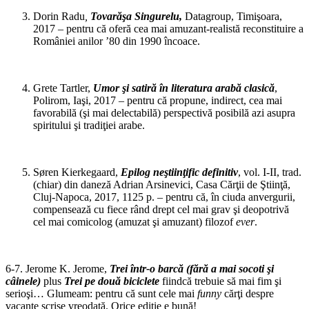
Dorin Radu
,
Tovarăşa Singurelu,
Datagroup, Timişoara,
2017 – pentru că oferă cea mai amuzant-realistă reconstituire a
României anilor ’80 din 1990 încoace.
Grete Tartler,
Umor şi satiră în literatura arabă clasică
,
Polirom, Iaşi, 2017 – pentru că propune, indirect, cea mai
favorabilă (şi mai delectabilă) perspectivă posibilă azi asupra
spiritului şi tradiţiei arabe.
Søren Kierkegaard,
Epilog neştiinţific definitiv
, vol. I-II, trad.
(chiar) din daneză Adrian Arsinevici, Casa Cărţii de Ştiinţă,
Cluj-Napoca, 2017, 1125 p. – pentru că, în ciuda anvergurii,
compensează cu fiece rând drept cel mai grav şi deopotrivă
cel mai comicolog (amuzat şi amuzant) filozof
ever
.
6-7. Jerome K. Jerome,
Trei într-o barcă (fără a mai socoti şi
câinele)
plus
Trei pe două biciclete
fiindcă trebuie să mai fim şi
serioşi… Glumeam: pentru că sunt cele mai
funny
cărţi despre
vacanţe scrise vreodată. Orice ediţie e bună!