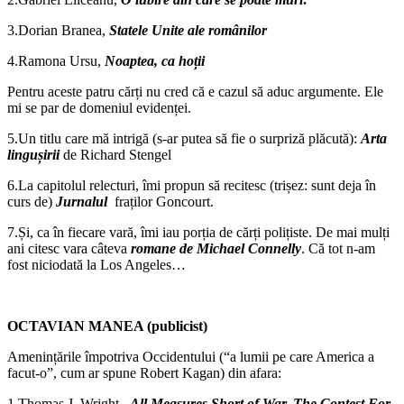
3.Dorian Branea,
Statele Unite ale românilor
4.Ramona Ursu,
Noaptea, ca hoții
Pentru aceste patru cărți nu cred că e cazul să aduc argumente. Ele
mi se par de domeniul evidenței.
5.Un titlu care mă intrigă (s-ar putea să fie o surpriză plăcută):
Arta
lingușirii
de Richard Stengel
6.La capitolul relecturi, îmi propun să recitesc (trișez: sunt deja în
curs de)
Jurnalul
fraților Goncourt.
7.Și, ca în fiecare vară, îmi iau porția de cărți polițiste. De mai mulți
ani citesc vara câteva
romane de Michael Connelly
. Că tot n-am
fost niciodată la Los Angeles…
OCTAVIAN MANEA (publicist)
Amenințările împotriva Occidentului (“a lumii pe care America a
facut-o”, cum ar spune Robert Kagan) din afara:
1.Thomas J. Wright
,
All Measures Short of War. The Contest For