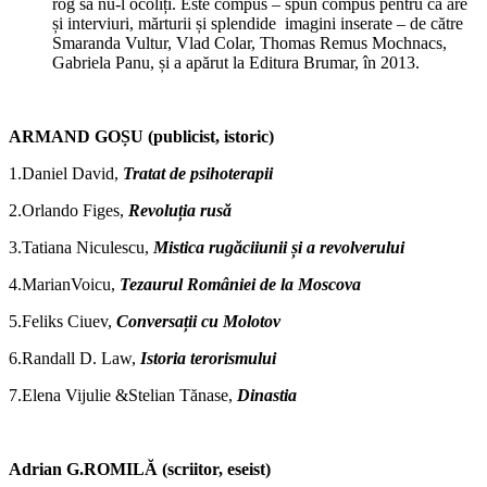
rog să nu-l ocoliți. Este compus – spun compus pentru că are
și interviuri, mărturii și splendide imagini inserate – de către
Smaranda Vultur, Vlad Colar, Thomas Remus Mochnacs,
Gabriela Panu, și a apărut la Editura Brumar, în 2013.
ARMAND GOȘU (publicist, istoric)
1.Daniel David,
Tratat de psihoterapii
2.Orlando Figes,
Revoluția rusă
3.Tatiana Niculescu,
Mistica rugăciiunii și a revolverului
4.MarianVoicu,
Tezaurul României de la Moscova
5.Feliks Ciuev,
Conversații cu Molotov
6.Randall D. Law,
Istoria terorismului
7.Elena Vijulie &Stelian Tănase,
Dinastia
Adrian G.ROMILĂ (scriitor, eseist)