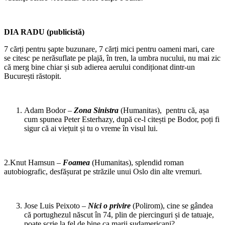
DIA RADU (publicistă)
7 cărți pentru șapte buzunare, 7 cărți mici pentru oameni mari, care
se citesc pe nerăsuflate pe plajă, în tren, la umbra nucului, nu mai zic
că merg bine chiar și sub adierea aerului condiționat dintr-un
București răstopit.
Adam Bodor –
Zona Sinistra
(Humanitas), pentru că, așa
cum spunea Peter Esterhazy, după ce-l citești pe Bodor, poți fi
sigur că ai viețuit și tu o vreme în visul lui.
2.Knut Hamsun –
Foamea
(Humanitas), splendid roman
autobiografic, desfășurat pe străzile unui Oslo din alte vremuri.
Jose Luis Peixoto –
Nici o privire
(Polirom), cine se gândea
că portughezul născut în 74, plin de piercinguri și de tatuaje,
poate scrie la fel de bine ca marii sudamericani?