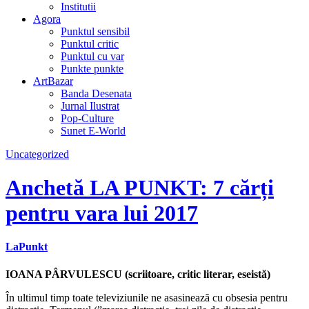
Institutii
Agora
Punktul sensibil
Punktul critic
Punktul cu var
Punkte punkte
ArtBazar
Banda Desenata
Jurnal Ilustrat
Pop-Culture
Sunet E-World
Uncategorized
Anchetă LA PUNKT: 7 cărți
pentru vara lui 2017
LaPunkt
IOANA PÂRVULESCU (scriitoare, critic literar, eseistă)
În ultimul timp toate televiziunile ne asasinează cu obsesia pentru