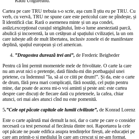
Radu Ungureanu.
Cartea pe care TRU trebuia s-o scrie, așa cum îl știu eu pe TRU. Cu
verb, cu vervă, TRU ne spune care este pericolul care ne pîndește, și
îl identifică clar. Rară o asemenea minte și un așa condei,
astăzi,excepțional curajul strigătului, într-o lume anesteziată parcă,
abulică și incoerentă, la un cetățean al spațiului cvilizației, la un om
care iubește atît de mult libertatea, inclusiv zonele ei de manifestare
deplină, spațiul european și cel american.
”Dragostea durează trei ani”,
de Frederic Beigbeder
Pentru că îmi permit momentele mele de frivolitate. O carte la care
nu am avut nici o pretenție, dată fiindu-mi din portbagajul unei
prietene, cu îndemnul ”Ia, să ai ce ciiti pe drum!”. Și da, este o carte
de drum, fără prea mari complicații, fără noutăți, cel puțin pentru
mine, dar poate de aceea mi-o voi aminti și peste ani: este cartea
despre care discuți de fiecare dată cu prietenele, la cafea, chiar
atunci, ori mai ales atunci cînd nu este pomenită.
5
.”Cele opt păcate capitale ale lumiii civilizate”,
de Konrad Lorenz
Este o carte apărută mai demult la noi, dar o carte pe care o consider
necesară ca test personal al fiecăruia dintre noi. Raportarea la cele
opt păcate ne poate edifica asupra tendințelor firești, ale educației pe
care am primit-o și mediului în care am crescut și ne-am format.