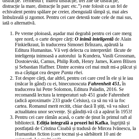
distracție. Termenul (”marea distracție, trei zile de distracție,
distracție la mare, distracție în parc etc.”) este folosit ca un fel de
echivalent pentru spălare pe creier, zbenguială tâmpă și, mai ales
îmbulzeală și zgomot. Pentru cei care detestă toate cele de mai sus,
iată o alternativă.
Pe vreme ploioasă, așadar mai degrabă pentru cei care merg
spre nord, o carte despre cărți:
O inimă inteligentă
de Alain
Finkielkraut, în traducerea Simonei Brînzaru, apărută la
Editura Humanitas. Vă veți delecta cu interpretări făcute de
inteligența inimoasă a autorului la Kundera, Vasili Grossman,
Dostoievski, Camus, Philip Roth, Henry James, Karen Blixen
și Sebastian Haffner. Dintre acestea cel mai mult mi-a plăcut și
m-a câștigat cea despre
Panta rhei
.
Tot despre cărți, dar altfel, pentru cei care cred în ele și le iau
(măcar în gând) cu ei, binecunoscuta
Fahrenheit
451
,
în
traducerea lui Petre Solomon, Editura Paladin, 2016. Se
recomandă lectura la temperaturi sub 451 grade Fahrenheit
(adică aproximativ 233 grade Celsius), ca să nu vă ia foc
cartea. Romanul merit recitit, chiar dacă îl știți, vă va năuci
actualitatea unor secvențe. Și gândiți-vă că a apărut în 1953!
Pentru cei care rămân acasă, o carte de ținut în primul raft al
bibliotecii.
Ediția integrală a prozei lui Kafka
, îngrijită și
postfațată de Cristina Cioabă și tradusă de Mircea Ivănescu, la
Humanitas fiction (care tocmai și-a sărbătorit 10 ani de