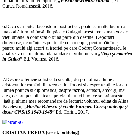
romanul lui Radu Niciporuc,
„Pascal desenează corăbii”
, Ed.
Cartea Românească, 2016.
6.Dacă s-ar putea face istorie postfactică, poate că multe lucruri ar
lua o altă turnură, însă din păcate Gulagul, acest imens malaxor de
vieți umane, a confiscat o bună parte din destine. Deportări
dureroase, de neînţeles pentru femei cu copii, pentru bătrâni și
pentru mulți alți actori ai istoriei pe care Codruț Constantinescu le
analizează cu o admirabilă răbdare în volumul său
„Viața și moartea
în Gulag”
Ed. Vremea, 2016.
7.Despre o femeie sofisticată și cultă, despre rafinata lume a
aristocraților români din vremea lui Proust și despre relațiile lor cu
lumea politică și diplomatică, despre război, scrisori, amor și, mai
ales, despre posibilitatea supraviețuii unei lumi ce se prăbușește –
iată și ultima mea recomandare de lectură: volumul editat de Alina
Pavelescu, „
Martha Bibescu și vocile Europei. Corespondență și
dosar CNSAS 1940-1945”
Ed. Corint, 2017.
CRISTIAN PREDA (eseist, politolog)