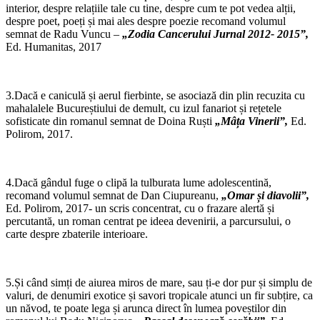
interior, despre relațiile tale cu tine, despre cum te pot vedea alții,
despre poet, poeți și mai ales despre poezie recomand volumul
semnat de Radu Vuncu –
„Zodia Cancerului Jurnal 2012- 2015”,
Ed. Humanitas, 2017
3.Dacă e caniculă și aerul fierbinte, se asociază din plin recuzita cu
mahalalele Bucureștiului de demult, cu izul fanariot și rețetele
sofisticate din romanul semnat de Doina Ruști
„Mâța Vinerii”,
Ed.
Polirom, 2017.
4.Dacă gândul fuge o clipă la tulburata lume adolescentină,
recomand volumul semnat de Dan Ciupureanu,
„Omar și diavolii”,
Ed. Polirom, 2017- un scris concentrat, cu o frazare alertă și
percutantă, un roman centrat pe ideea devenirii, a parcursului, o
carte despre zbaterile interioare.
5.Și când simți de aiurea miros de mare, sau ți-e dor pur și simplu de
valuri, de denumiri exotice și savori tropicale atunci un fir subțire, ca
un năvod, te poate lega și arunca direct în lumea poveștilor din