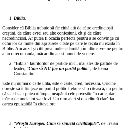
Biblia.
Consider că Biblia trebuie să fie citită atît de către credincioșii
creștini, de către evrei sau alte confesiuni, cît și de către
necredincioși. Ar putea fi ocazia perfectă pentru a se convinge cu
ochii lor că multe din așa zisele citate pe care le recită nu există în
Biblie. Am auzit și citit prea multe calamități în ultima vreme pentru
a nu o recomanda, măcar din acest punct de vedere.
”Biblia” făuritorilor de partide mici, mai ales de partide de
leader, ”
Cum să NU fac un partid politic
”, de Ioana
Constantin.
Este nu numai o carte utilă, este o carte, cred, necesară. Oricine
dorește să înființeze un partid politic trebuie să o citească, nu pentru
că s-ar i s-ar putea întîmpla neapărat cele povestite în carte, dar
măcar de unele tot s-ar lovi. Un ritm alert și o scriitură clară fac
cartea epuizabilă în cîteva ore.
”Proștii Europei. Cum se sinucid ciivilizațiile”,
de Traian