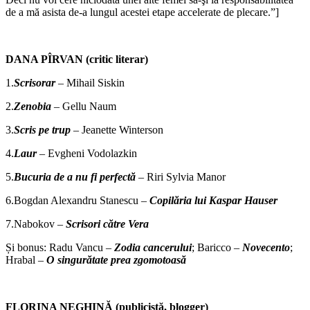
de a mă asista de-a lungul acestei etape accelerate de plecare.”]
DANA PÎRVAN (critic literar)
1.
Scrisorar
– Mihail Siskin
2.
Zenobia
– Gellu Naum
3.
Scris pe trup
– Jeanette Winterson
4.
Laur
– Evgheni Vodolazkin
5.
Bucuria de a nu fi perfectă
– Riri Sylvia Manor
6.Bogdan Alexandru Stanescu –
Copilăria lui Kaspar Hauser
7.Nabokov –
Scrisori către Vera
Și bonus: Radu Vancu –
Zodia cancerului
; Baricco –
Novecento
;
Hrabal –
O singurătate prea zgomotoasă
FLORINA NEGHINĂ (publicistă, blogger)