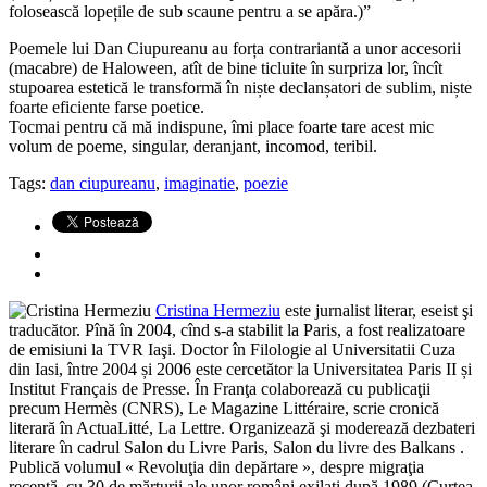
folosească lopețile de sub scaune pentru a se apăra.)”
Poemele lui Dan Ciupureanu au forța contrariantă a unor accesorii
(macabre) de Haloween, atît de bine ticluite în surpriza lor, încît
stupoarea estetică le transformă în niște declanșatori de sublim, niște
foarte eficiente farse poetice.
Tocmai pentru că mă indispune, îmi place foarte tare acest mic
volum de poeme, singular, deranjant, incomod, teribil.
Tags:
dan ciupureanu
,
imaginatie
,
poezie
Cristina Hermeziu
este jurnalist literar, eseist şi
traducător. Pînă în 2004, cînd s-a stabilit la Paris, a fost realizatoare
de emisiuni la TVR Iaşi. Doctor în Filologie al Universitatii Cuza
din Iasi, între 2004 și 2006 este cercetător la Universitatea Paris II și
Institut Français de Presse. În Franţa colaborează cu publicaţii
precum Hermès (CNRS), Le Magazine Littéraire, scrie cronică
literară în ActuaLitté, La Lettre. Organizează şi moderează dezbateri
literare în cadrul Salon du Livre Paris, Salon du livre des Balkans .
Publică volumul « Revoluţia din depărtare », despre migraţia
recentă, cu 30 de mărturii ale unor români exilaţi după 1989 (Curtea