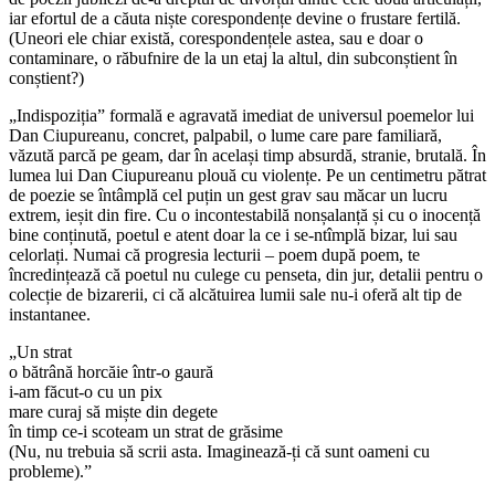
iar efortul de a căuta niște corespondențe devine o frustare fertilă.
(Uneori ele chiar există, corespondențele astea, sau e doar o
contaminare, o răbufnire de la un etaj la altul, din subconștient în
conștient?)
„Indispoziția” formală e agravată imediat de universul poemelor lui
Dan Ciupureanu, concret, palpabil, o lume care pare familiară,
văzută parcă pe geam, dar în același timp absurdă, stranie, brutală. În
lumea lui Dan Ciupureanu plouă cu violențe. Pe un centimetru pătrat
de poezie se întâmplă cel puțin un gest grav sau măcar un lucru
extrem, ieșit din fire. Cu o incontestabilă nonșalanță și cu o inocență
bine conținută, poetul e atent doar la ce i se-ntîmplă bizar, lui sau
celorlați. Numai că progresia lecturii – poem după poem, te
încredințează că poetul nu culege cu penseta, din jur, detalii pentru o
colecție de bizarerii, ci că alcătuirea lumii sale nu-i oferă alt tip de
instantanee.
„Un strat
o bătrână horcăie într-o gaură
i-am făcut-o cu un pix
mare curaj să miște din degete
în timp ce-i scoteam un strat de grăsime
(Nu, nu trebuia să scrii asta. Imaginează-ți că sunt oameni cu
probleme).”