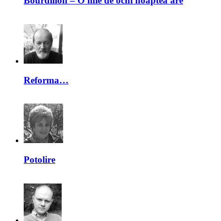
Bourdillon – O mie de ochi noaptea are
Reforma…
Potolire