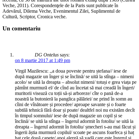
Veche, 2011). Corespondenţele de la Paris sunt publicate în
Adevărul, Dilema Veche, Evenimentul Zilei, Suplimentul de
Cultură, Scriptor, Cronica veche.
Un comentariu
DG Ontelus
says:
on 8 martie 2017 at 1:49 pm
Virgil Mazilescu: ,,a doua poveste pentru ștefana// iese de
după magazie un înger și se înclină/ se uită la stînga – nimeni
acolo/ se uită la dreapta – absolut nimeni/ totuși e grea viața pe
pămînt murmură el/ de cînd au încetat să mai creadă în îngeri/
muritorii visează cu toții să-și arboreze/ cîte o pană de-a
noastră la butonieră la panglica pălăriei/ ne prind în somn au
cîini de vînătoare și procedee/ aproape savante și o foarte
subtilă tehnică fără doar și poate/ dealtfel noi nu existăm decît
în timpul somnului/ iese de după magazie un copil și se
înclină/ se uită la stînga – îngerul adormit în fotoliu/ se uită la
dreapta – îngerul adormit în fotoliu/ șmecheri s-au mai făcut și
îngerii ăștia murmură copilul/ scoate pe ascuns foarfeca și haț
haț cele două capete/ apoi alergă să vadă care este îngerul și