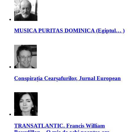
MUSICA PURITAS DOMINICA (Egiptul… )
Conspirația Cearșafurilor, Jurnal European
TRANSATLANTIC. Francis William