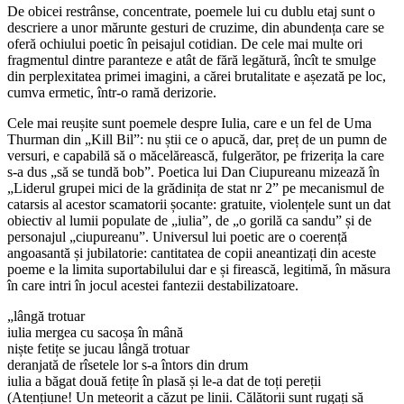
De obicei restrânse, concentrate, poemele lui cu dublu etaj sunt o
descriere a unor mărunte gesturi de cruzime, din abundența care se
oferă ochiului poetic în peisajul cotidian. De cele mai multe ori
fragmentul dintre paranteze e atât de fără legătură, încît te smulge
din perplexitatea primei imagini, a cărei brutalitate e așezată pe loc,
cumva ermetic, într-o ramă derizorie.
Cele mai reușite sunt poemele despre Iulia, care e un fel de Uma
Thurman din „Kill Bil”: nu știi ce o apucă, dar, preț de un pumn de
versuri, e capabilă să o măcelărească, fulgerător, pe frizerița la care
s-a dus „să se tundă bob”. Poetica lui Dan Ciupureanu mizează în
„Liderul grupei mici de la grădinița de stat nr 2” pe mecanismul de
catarsis al acestor scamatorii șocante: gratuite, violențele sunt un dat
obiectiv al lumii populate de „iulia”, de „o gorilă ca sandu” și de
personajul „ciupureanu”. Universul lui poetic are o coerență
angoasantă și jubilatorie: cantitatea de copii aneantizați din aceste
poeme e la limita suportabilului dar e și firească, legitimă, în măsura
în care intri în jocul acestei fantezii destabilizatoare.
„lângă trotuar
iulia mergea cu sacoșa în mână
niște fetițe se jucau lângă trotuar
deranjată de rîsetele lor s-a întors din drum
iulia a băgat două fetițe în plasă și le-a dat de toți pereții
(Atențiune! Un meteorit a căzut pe linii. Călătorii sunt rugați să