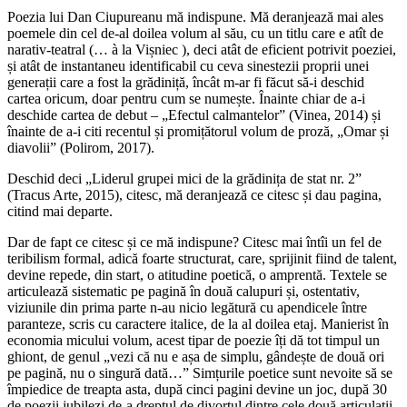
Poezia lui Dan Ciupureanu mă indispune. Mă deranjează mai ales
poemele din cel de-al doilea volum al său, cu un titlu care e atît de
narativ-teatral (… à la Vișniec ), deci atât de eficient potrivit poeziei,
și atât de instantaneu identificabil cu ceva sinestezii proprii unei
generații care a fost la grădiniță, încât m-ar fi făcut să-i deschid
cartea oricum, doar pentru cum se numește. Înainte chiar de a-i
deschide cartea de debut – „Efectul calmantelor” (Vinea, 2014) și
înainte de a-i citi recentul și promițătorul volum de proză, „Omar și
diavolii” (Polirom, 2017).
Deschid deci „Liderul grupei mici de la grădinița de stat nr. 2”
(Tracus Arte, 2015), citesc, mă deranjează ce citesc și dau pagina,
citind mai departe.
Dar de fapt ce citesc și ce mă indispune? Citesc mai întîi un fel de
teribilism formal, adică foarte structurat, care, sprijinit fiind de talent,
devine repede, din start, o atitudine poetică, o amprentă. Textele se
articulează sistematic pe pagină în două calupuri și, ostentativ,
viziunile din prima parte n-au nicio legătură cu apendicele între
paranteze, scris cu caractere italice, de la al doilea etaj. Manierist în
economia micului volum, acest tipar de poezie îți dă tot timpul un
ghiont, de genul „vezi că nu e așa de simplu, gândește de două ori
pe pagină, nu o singură dată…” Simțurile poetice sunt nevoite să se
împiedice de treapta asta, după cinci pagini devine un joc, după 30
de poezii jubilezi de-a dreptul de divorțul dintre cele două articulații,