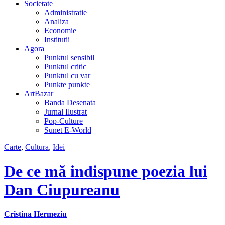
Societate
Administratie
Analiza
Economie
Institutii
Agora
Punktul sensibil
Punktul critic
Punktul cu var
Punkte punkte
ArtBazar
Banda Desenata
Jurnal Ilustrat
Pop-Culture
Sunet E-World
Carte
,
Cultura
,
Idei
De ce mă indispune poezia lui
Dan Ciupureanu
Cristina Hermeziu