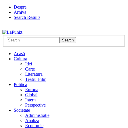
Despre
Arhiva
Search Results
Acasă
Cultura
Idei
Carte
Literatura
Teatru-Film
Politica
Europa
Global
Intern
Perspective
Societate
Administratie
Analiza
Economie