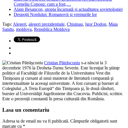
Corneliu Coposu: cum a fost,…
Alain Besançon, utopia încarnată și actualitatea sovietologiei
Despoţii Nordului: Romanovii şi vremurile lor
Tags:
Alegeri
,
alegeri prezidenţiale
,
Chisinau
,
Igor Dodon
,
Maia
Sandu
,
moldova
,
Republica Moldova
Cristian Pătrăşconiu
s-a născut la 3
decembrie 1976 la Drobeta-Turnu Severin. Este licenţiat în ştiinţe
politice al Facultăţii de Filozofie de la Universitatea Vest din
Timişoara şi cursant al unui masterat de literatură comparată şi
intertextualitate la aceeaşi universitate. A fost cursant şi bursier al
Colegiului „A Treia Europă“ din Timişoara şi, în două rânduri,
bursier al Universităţii Jagelloniene din Cracovia. Publicist, scriitor.
Este o prezență constantă în presa culturală din România.
Lasa un comentariu
Adresa ta de email nu va fi publicată.
Câmpurile obligatorii sunt
marcate cu
*