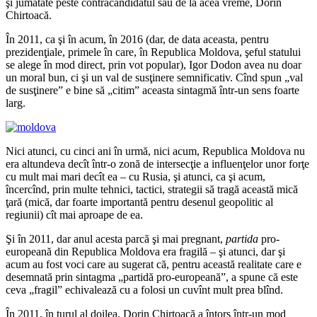
şi jumătate peste contracandidatul său de la acea vreme, Dorin
Chirtoacă.
În 2011, ca şi în acum, în 2016 (dar, de data aceasta, pentru
prezidenţiale, primele în care, în Republica Moldova, şeful statului
se alege în mod direct, prin vot popular), Igor Dodon avea nu doar
un moral bun, ci şi un val de susţinere semnificativ. Cînd spun „val
de susţinere” e bine să „citim” aceasta sintagmă într-un sens foarte
larg.
Nici atunci, cu cinci ani în urmă, nici acum, Republica Moldova nu
era altundeva decît într-o zonă de intersecţie a influenţelor unor forţe
cu mult mai mari decît ea – cu Rusia, şi atunci, ca şi acum,
încercînd, prin multe tehnici, tactici, strategii să tragă această mică
ţară (mică, dar foarte importantă pentru desenul geopolitic al
regiunii) cît mai aproape de ea.
Şi în 2011, dar anul acesta parcă şi mai pregnant,
partida
pro-
europeană din Republica Moldova era fragilă – şi atunci, dar şi
acum au fost voci care au sugerat că, pentru această realitate care e
desemnată prin sintagma „partidă pro-europeană”, a spune că este
ceva „fragil” echivalează cu a folosi un cuvînt mult prea blînd.
În 2011, în turul al doilea, Dorin Chirtoacă a întors într-un mod