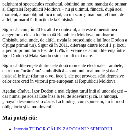
palpitant şi spectaculos rezultatul, obţinînd un nou mandat de primar
al Capitalei Republicii Moldova – nu şi ultimul, fiindcă, după acel
moment, a mai obţinut încă unul, cu un scor şi mai bun, el fiind, de
altfel, primarul în funcţie de la Chişinău.
Sigur că acum, în 2016, altul e contextul, alta este dimensiunea
alegerilor – ele au loc în toată Republica Moldova, nu doar în
Chişinău (aici unde, de altfel, rivala la preşedinţie a lui Igor Dodon a
cîştigat primul tur). Sigur că în 2011, diferenţa dintre locul 1 şi locul
2 pentru primul tur a fost de 1.5%, în vreme ce acum diferenţa între
Igor Dodon şi Maia Sandu este cu mult mai mare.
Sigur că diferenţele dintre cele două momente electorale – ambele,
cu o mare încărcătură simbolistică – sunt mult mai multe şi dacă
insist să le înşir (dar nu o voi face!), ele pot provoca stări depresive
celor care cred în viitorul pro-european al Republicii Moldova.
Aşadar, cîndva, Igor Dodon a mai cîştigat turul întîi al unor alegeri –
dar numai pe acela! Este însă la fel de adevărat şi că, la hinduşi,
„maya” desemnează o
iluzie
. La hinduşi, cum spuneam; nu în mod
obligatoriu şi la moldoveni!
Mai puteţi citi:
Interviu TUDOR CĂLIN ZAROJANU: SENIORUL