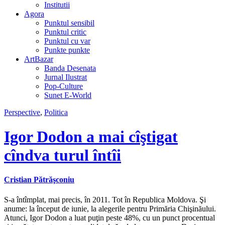
Institutii
Agora
Punktul sensibil
Punktul critic
Punktul cu var
Punkte punkte
ArtBazar
Banda Desenata
Jurnal Ilustrat
Pop-Culture
Sunet E-World
Perspective
,
Politica
Igor Dodon a mai cîştigat
cîndva turul întîi
Cristian Pătrăşconiu
S-a întîmplat, mai precis, în 2011. Tot în Republica Moldova. Şi
anume: la început de iunie, la alegerile pentru Primăria Chişinăului.
Atunci, Igor Dodon a luat puţin peste 48%, cu un punct procentual