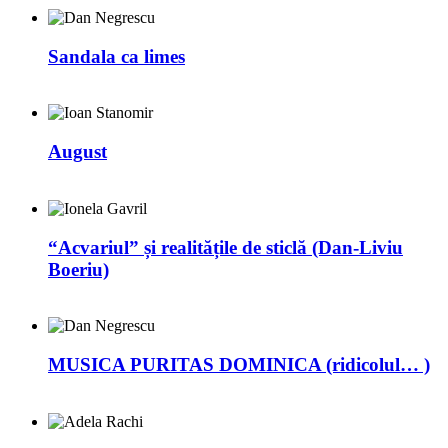
Sandala ca limes
August
“Acvariul” și realitățile de sticlă (Dan-Liviu
Boeriu)
MUSICA PURITAS DOMINICA (ridicolul… )