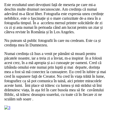
Este rezultatul unei devoțiuni față de meseria pe care mi-a
deschis multe drumuri necunoscute. Am credința că numai
adevărul m-a făcut liber. Fotografia este expresia uneu credințe
nebiblice, este o fascinație și o mare curiozitate de-a mea în a
fotografia timpul. În a accelera mersul printre solicitările de zi
cu zi și asta numai în perioada când am lucrat pentru un ziar și
câteva reviste în România și în Los Angeles.
Nu puteam să public fotografii în care nu credeam. Este ca și
credința mea în Dumnezeu.
Numai credința că Isus a venit pe pământ să moară pentru
păcatele noastre, iar a treia zi a înviat, m-a inspirat în a folosii
acest crez, în a mă apropia și a-i cunoaşte pe oameni. Cred că
izbânda omului este numai prin luptă și mai departe, dorința
mea a fost să mă conectez la cunoaștere. Eu cred în iubire și mai
cred în supunere față de Creator. Nu cred în viața trăită în lume,
fotografiez ca să pot comunica în taină, aici printre miracolele
aceste lumi. Îmi place să trăiesc cu lumea și mă strădui să îmi
drămuiesc viața, în așa fel în care busola mea să fie cuvântului
Biblic, să trăiesc deasupra soarelui, cu toate că în fiecare zi ne
sculăm sub soare .