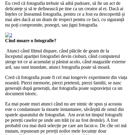
Eu cred că fotografia trebuie să aibă pudoare, să fie un act de
delicatețe și să te definească pe tine ca un creator al ei. Dacă ai
înțeles ce înseamnă fotografia, pentru ce a fost ea descoperită și
mai ales dacă ai un dram de respect pentru ce faci, cu siguranță
nu poți compromite, ponegri, sau jigni fotografia.
Cînd moare o fotografie?
Atunci când filmul dispare, când plăcile de geam de la
începutul apariției fotografiei devin cioburi, când computerul
șterge tot ce ai acumulat și păstrat acolo, când magaziile externe
ard, sau sunt inundate, atunci fotografia poate să moară.
Cred că fotografia poate fi cel mai longeviv experiment din viața
noastră. Pierzi memorie, pierzi prietenii, pierzi familii, se nasc
generații după generații, dar fotografia poate supraviețui ca un
document istoric.
Ea mai poate muri atunci când nu are nimic de spus și aceasta
este o condamnare la moarte instantanee, săvârșită de omul din
spatele aparatului de fotografiat. Am avut tot timpul fotografii
pe pereții caselor pe unde am trăit (si au fost destule). A fost
probabil cea mai dură selecție pe care am facut-o. De cîte ori mă
mutam, repuneam pe pereții noilor mele locuințe doar