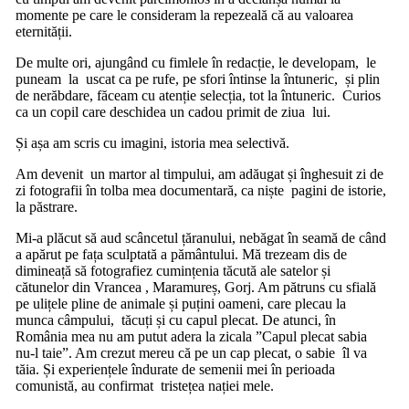
momente pe care le consideram la repezeală că au valoarea
eternității.
De multe ori, ajungând cu fimlele în redacție, le developam, le
puneam la uscat ca pe rufe, pe sfori întinse la întuneric, și plin
de nerăbdare, făceam cu atenție selecția, tot la întuneric. Curios
ca un copil care deschidea un cadou primit de ziua lui.
Și așa am scris cu imagini, istoria mea selectivă.
Am devenit un martor al timpului, am adăugat și înghesuit zi de
zi fotografii în tolba mea documentară, ca niște pagini de istorie,
la păstrare.
Mi-a plăcut să aud scâncetul țăranului, nebăgat în seamă de când
a apărut pe fața sculptată a pământului. Mă trezeam dis de
dimineață să fotografiez cumințenia tăcută ale satelor și
cătunelor din Vrancea , Maramureș, Gorj. Am pătruns cu sfială
pe ulițele pline de animale și puțini oameni, care plecau la
munca câmpului, tăcuți și cu capul plecat. De atunci, în
România mea nu am putut adera la zicala ”Capul plecat sabia
nu-l taie”. Am crezut mereu că pe un cap plecat, o sabie îl va
tăia. Și experiențele îndurate de semenii mei în perioada
comunistă, au confirmat tristețea nației mele.