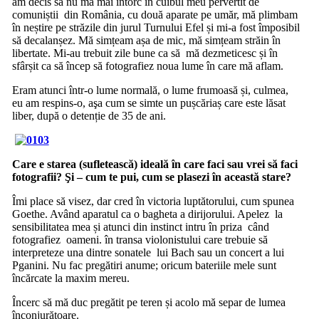
am decis să nu mă mai întorc în cuibul meu pervertit de
comuniștii din România, cu două aparate pe umăr, mă plimbam
în neștire pe străzile din jurul Turnului Efel și mi-a fost împosibil
să decalanșez. Mă simțeam așa de mic, mă simțeam străin în
libertate. Mi-au trebuit zile bune ca să mă dezmeticesc și în
sfârșit ca să încep să fotografiez noua lume în care mă aflam.
Eram atunci într-o lume normală, o lume frumoasă și, culmea,
eu am respins-o, aşa cum se simte un pușcăriaș care este lăsat
liber, după o detenție de 35 de ani.
Care e starea (sufletească) ideală în care faci sau vrei să faci
fotografii? Şi – cum te pui, cum se plasezi în această stare?
Îmi place să visez, dar cred în victoria luptătorului, cum spunea
Goethe. Având aparatul ca o bagheta a dirijorului. Apelez la
sensibilitatea mea și atunci din instinct intru în priza când
fotografiez oameni. în transa violonistului care trebuie să
interpreteze una dintre sonatele lui Bach sau un concert a lui
Pganini. Nu fac pregătiri anume; oricum bateriile mele sunt
încărcate la maxim mereu.
Încerc să mă duc pregătit pe teren și acolo mă separ de lumea
înconjurătoare.