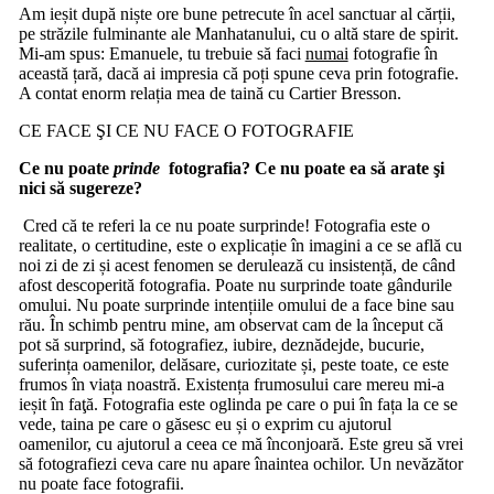
Am ieșit după niște ore bune petrecute în acel sanctuar al cărții,
pe străzile fulminante ale Manhatanului, cu o altă stare de spirit.
Mi-am spus: Emanuele, tu trebuie să faci
numai
fotografie în
această țară, dacă ai impresia că poți spune ceva prin fotografie.
A contat enorm relația mea de taină cu Cartier Bresson.
CE FACE ŞI CE NU FACE O FOTOGRAFIE
Ce nu poate
prinde
fotografia? Ce nu poate ea să arate şi
nici să sugereze?
Cred că te referi la ce nu poate surprinde! Fotografia este o
realitate, o certitudine, este o explicație în imagini a ce se află cu
noi zi de zi și acest fenomen se derulează cu insistență, de când
afost descoperită fotografia. Poate nu surprinde toate gândurile
omului. Nu poate surprinde intențiile omului de a face bine sau
rău. În schimb pentru mine, am observat cam de la început că
pot să surprind, să fotografiez, iubire, deznădejde, bucurie,
suferința oamenilor, delăsare, curiozitate și, peste toate, ce este
frumos în viața noastră. Existența frumosului care mereu mi-a
ieșit în faţă. Fotografia este oglinda pe care o pui în fața la ce se
vede, taina pe care o găsesc eu și o exprim cu ajutorul
oamenilor, cu ajutorul a ceea ce mă înconjoară. Este greu să vrei
să fotografiezi ceva care nu apare înaintea ochilor. Un nevăzător
nu poate face fotografii.