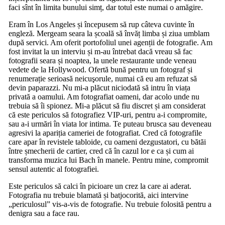
faci sînt în limita bunului simț, dar totul este numai o amăgire.
Eram în Los Angeles și începusem să rup câteva cuvinte în
engleză. Mergeam seara la școală să învăț limba și ziua umblam
după servici. Am oferit portofoliul unei agenții de fotografie. Am
fost invitat la un interviu și m-au întrebat dacă vreau să fac
fotografii seara și noaptea, la unele restaurante unde veneau
vedete de la Hollywood. Ofertă bună pentru un fotograf și
renumerație serioasă neicuşorule, numai că eu am refuzat să
devin paparazzi. Nu mi-a plăcut niciodată să intru în viața
privată a oamului. Am fotografiat oameni, dar acolo unde nu
trebuia să îi spionez. Mi-a plăcut să fiu discret și am considerat
că este periculos să fotografiez VIP-uri, pentru a-i compromite,
sau a-i urmări în viata lor intima. Te puteau brusca sau deveneau
agresivi la apariția cameriei de fotografiat. Cred că fotografile
care apar în revistele tabloide, cu oameni dezgustatori, cu bătăi
între șmecherii de cartier, cred că în cazul lor e ca și cum ai
transforma muzica lui Bach în manele. Pentru mine, compromit
sensul autentic al fotografiei.
Este periculos să calci în picioare un crez la care ai aderat.
Fotografia nu trebuie blamată și batjocorită, aici intervine
„periculosul” vis-a-vis de fotografie. Nu trebuie folosită pentru a
denigra sau a face rau.