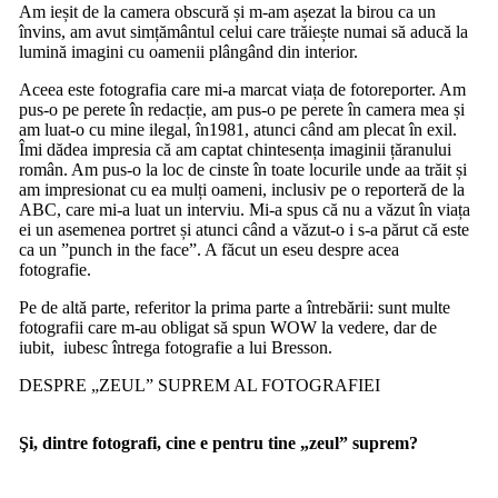
Am ieșit de la camera obscură și m-am așezat la birou ca un
învins, am avut simțământul celui care trăiește numai să aducă la
lumină imagini cu oamenii plângând din interior.
Aceea este fotografia care mi-a marcat viața de fotoreporter. Am
pus-o pe perete în redacție, am pus-o pe perete în camera mea și
am luat-o cu mine ilegal, în1981, atunci când am plecat în exil.
Îmi dădea impresia că am captat chintesența imaginii țăranului
român. Am pus-o la loc de cinste în toate locurile unde aa trăit și
am impresionat cu ea mulți oameni, inclusiv pe o reporteră de la
ABC, care mi-a luat un interviu. Mi-a spus că nu a văzut în viața
ei un asemenea portret și atunci când a văzut-o i s-a părut că este
ca un ”punch in the face”. A făcut un eseu despre acea
fotografie.
Pe de altă parte, referitor la prima parte a întrebării: sunt multe
fotografii care m-au obligat să spun WOW la vedere, dar de
iubit, iubesc întrega fotografie a lui Bresson.
DESPRE „ZEUL” SUPREM AL FOTOGRAFIEI
Şi, dintre fotografi, cine e pentru tine „zeul” suprem?