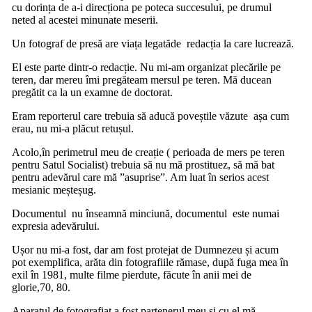
cu dorința de a-i direcționa pe poteca succesului, pe drumul
neted al acestei minunate meserii.
Un fotograf de presă are viața legatăde redacția la care lucrează.
El este parte dintr-o redacție. Nu mi-am organizat plecările pe
teren, dar mereu îmi pregăteam mersul pe teren. Mă ducean
pregătit ca la un examne de doctorat.
Eram reporterul care trebuia să aducă poveștile văzute așa cum
erau, nu mi-a plăcut retușul.
Acolo,în perimetrul meu de creație ( perioada de mers pe teren
pentru Satul Socialist) trebuia să nu mă prostituez, să mă bat
pentru adevărul care mă ”asuprise”. Am luat în serios acest
mesianic meșteșug.
Documentul nu înseamnă minciună, documentul este numai
expresia adevărului.
Ușor nu mi-a fost, dar am fost protejat de Dumnezeu și acum
pot exemplifica, arăta din fotografiile rămase, după fuga mea în
exil în 1981, multe filme pierdute, făcute în anii mei de
glorie,70, 80.
Aparatul de fotografiat a fost partenerul meu și cu el mă