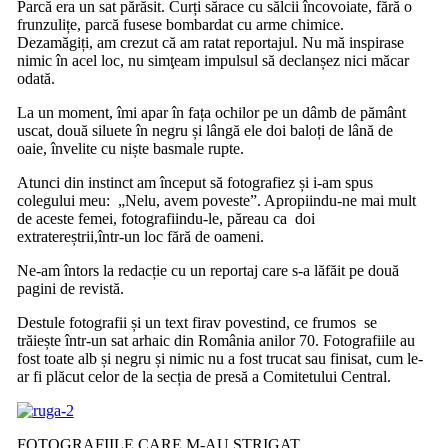
Parcă era un sat părăsit. Curți sărace cu sălcii încovoiate, fără o
frunzulițe, parcă fusese bombardat cu arme chimice.
Dezamăgiți, am crezut că am ratat reportajul. Nu mă inspirase
nimic în acel loc, nu simţeam impulsul să declanșez nici măcar
odată.
La un moment, îmi apar în fața ochilor pe un dâmb de pământ
uscat, două siluete în negru și lângă ele doi baloți de lână de
oaie, învelite cu niște basmale rupte.
Atunci din instinct am început să fotografiez și i-am spus
colegului meu: „Nelu, avem poveste”. Apropiindu-ne mai mult
de aceste femei, fotografiindu-le, păreau ca doi
extratereștrii,într-un loc fără de oameni.
Ne-am întors la redacție cu un reportaj care s-a lăfăit pe două
pagini de revistă.
Destule fotografii și un text firav povestind, ce frumos se
trăiește într-un sat arhaic din România anilor 70. Fotografiile au
fost toate alb și negru și nimic nu a fost trucat sau finisat, cum le-
ar fi plăcut celor de la secția de presă a Comitetului Central.
FOTOGRAFIILE CARE M-AU STRIGAT