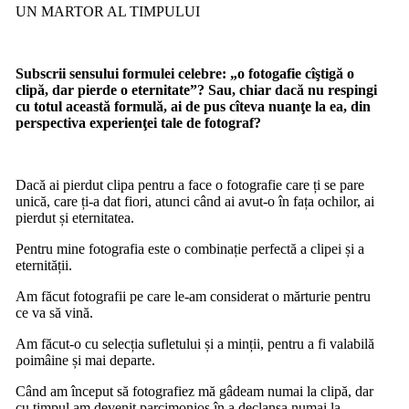
UN MARTOR AL TIMPULUI
Subscrii sensului formulei celebre: „o fotogafie cîştigă o
clipă, dar pierde o eternitate”? Sau, chiar dacă nu respingi
cu totul această formulă, ai de pus cîteva nuanţe la ea, din
perspectiva experienţei tale de fotograf?
Dacă ai pierdut clipa pentru a face o fotografie care ți se pare
unică, care ți-a dat fiori, atunci când ai avut-o în fața ochilor, ai
pierdut și eternitatea.
Pentru mine fotografia este o combinație perfectă a clipei și a
eternității.
Am făcut fotografii pe care le-am considerat o mărturie pentru
ce va să vină.
Am făcut-o cu selecția sufletului și a minții, pentru a fi valabilă
poimâine și mai departe.
Când am început să fotografiez mă gâdeam numai la clipă, dar
cu timpul am devenit parcimonios în a declanșa numai la