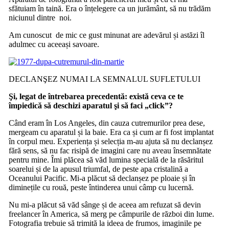
sfătuiam în taină. Era o înțelegere ca un jurământ, să nu trădăm
niciunul dintre noi.
Am cunoscut de mic ce gust minunat are adevărul și astăzi îl
adulmec cu aceeași savoare.
DECLANŞEZ NUMAI LA SEMNALUL SUFLETULUI
Şi, legat de întrebarea precedentă: există ceva ce te
împiedică să deschizi aparatul şi să faci „click”?
Când eram în Los Angeles, din cauza cutremurilor prea dese,
mergeam cu aparatul și la baie. Era ca și cum ar fi fost implantat
în corpul meu. Experiența și selecția m-au ajuta să nu declanșez
fără sens, să nu fac risipă de imagini care nu aveau însemnătate
pentru mine. Îmi plăcea să văd lumina specială de la răsăritul
soarelui și de la apusul triumfal, de peste apa cristalină a
Oceanului Pacific. Mi-a plăcut să declanșez pe ploaie și în
diminețile cu rouă, peste întinderea unui câmp cu lucernă.
Nu mi-a plăcut să văd sânge și de aceea am refuzat să devin
freelancer în America, să merg pe câmpurile de război din lume.
Fotografia trebuie să trimită la ideea de frumos, imaginile pe