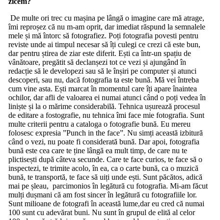
zicem?
De multe ori trec cu mașina pe lângă o imagine care mă atrage,
îmi reproșez că nu m-am oprit, dar imediat răspund la semnalele
mele și mă întorc să fotografiez. Poți fotografia povesti pentru
reviste unde ai timpul necesar să îți culegi ce crezi că este bun,
dar pentru știrea de ziar este diferit. Ești ca într-un spațiu de
vânătoare, pregătit să declanșezi tot ce vezi și ajungând în
redacție să le developezi sau să le înșiri pe computer și atunci
descoperi, sau nu, dacă fotografia ta este bună. Mă vei întreba
cum vine asta. Ești marcat în momentul care îți apare înaintea
ochilor, dar afli de valoarea ei numai atunci când o poți vedea în
liniște și la o mărime considerabilă. Tehnica ușurează procesul
de editare a fostografie, nu tehnica îmi face mie fotografia. Sunt
multe criterii pentru a cataloga o fotografie bună. Eu mereu
folosesc expresia ”Punch in the face”. Nu simți această izbitură
când o vezi, nu poate fi considerată bună. Dar apoi, fotografia
bună este cea care te ține lângă ea mult timp, de care nu te
plictisești după câteva secunde. Care te face curios, te face să o
inspectezi, te trimite acolo, în ea, ca o carte bună, ca o muzică
bună, te transportă, te face să uiți unde ești. Sunt păcătos, adică
mai pe șleau, parcimonios în legătură cu fotografia. Mi-am făcut
mulți dușmani că am fost sincer în legătură cu fotografiile lor.
Sunt milioane de fotografi în această lume,dar eu cred că numai
100 sunt cu adevărat buni. Nu sunt în grupul de elită al celor