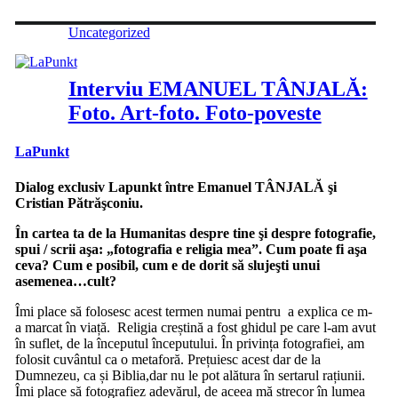
Uncategorized
Interviu EMANUEL TÂNJALĂ:
Foto. Art-foto. Foto-poveste
LaPunkt
Dialog exclusiv Lapunkt între Emanuel TÂNJALĂ şi
Cristian Pătrăşconiu.
În cartea ta de la Humanitas despre tine şi despre fotografie,
spui / scrii aşa: „fotografia e religia mea”. Cum poate fi aşa
ceva? Cum e posibil, cum e de dorit să slujeşti unui
asemenea…cult?
Îmi place să folosesc acest termen numai pentru a explica ce m-
a marcat în viață. Religia creștină a fost ghidul pe care l-am avut
în suflet, de la începutul începutului. În privința fotografiei, am
folosit cuvântul ca o metaforă. Prețuiesc acest dar de la
Dumnezeu, ca și Biblia,dar nu le pot alătura în sertarul rațiunii.
Îmi place să fotografiez adevărul, de aceea mă strecor în lumea