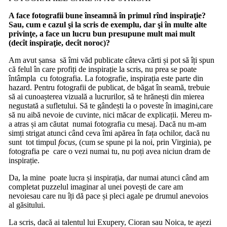
A face fotografii bune înseamnă în primul rînd inspiraţie?
Sau, cum e cazul şi la scris de exemplu, dar şi în multe alte
privinţe, a face un lucru bun presupune mult mai mult
(decît inspiraţie, decît noroc)?
Am avut șansa să îmi văd publicate câteva cărti și pot să îți spun
că felul în care profiți de inspirație la scris, nu prea se poate
întâmpla cu fotografia. La fotografie, inspirația este parte din
hazard. Pentru fotografii de publicat, de băgat în seamă, trebuie
să ai cunoașterea vizuală a lucrurilor, să te hrănești din mierea
negustată a sufletului. Să te gândești la o poveste în imagini,care
să nu aibă nevoie de cuvinte, nici măcar de explicații. Mereu m-
a atras și am căutat numai fotografia cu mesaj. Dacă nu m-am
simți strigat atunci când ceva îmi apărea în fața ochilor, dacă nu
sunt tot timpul
focus
, (cum se spune pi la noi, prin Virginia), pe
fotografia pe care o vezi numai tu, nu poți avea niciun dram de
inspirație.
Da, la mine poate lucra și inspirația, dar numai atunci când am
completat puzzelul imaginar al unei povești de care am
nevoiesau care nu îți dă pace și pleci agale pe drumul anevoios
al găsitului.
La scris, dacă ai talentul lui Exupery, Cioran sau Noica, te așezi