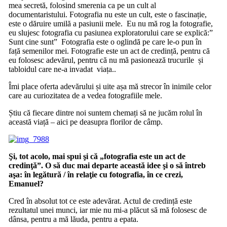
mea secretă, folosind smerenia ca pe un cult al
documentaristului. Fotografia nu este un cult, este o fascinație,
este o dăruire umilă a pasiunii mele. Eu nu mă rog la fotografie,
eu slujesc fotografia cu pasiunea exploratorului care se explică:”
Sunt cine sunt” Fotografia este o oglindă pe care le-o pun în
față semenilor mei. Fotografie este un act de credință, pentru că
eu folosesc adevărul, pentru că nu mă pasionează trucurile și
tabloidul care ne-a invadat viața..
Îmi place oferta adevărului și uite așa mă strecor în inimile celor
care au curiozitatea de a vedea fotografiile mele.
Știu că fiecare dintre noi suntem chemați să ne jucăm rolul în
această viață – aici pe deasupra florilor de câmp.
Şi, tot acolo, mai spui şi că „fotografia este un act de
credinţă”. O să duc mai departe această idee şi o să întreb
aşa: în legătură / în relaţie cu fotografia, în ce crezi,
Emanuel?
Cred în absolut tot ce este adevărat. Actul de credință este
rezultatul unei munci, iar mie nu mi-a plăcut să mă folosesc de
dânsa, pentru a mă lăuda, pentru a epata.