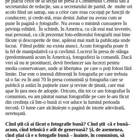
pe placul celor de la secția de presă a Comitetului Central sau a
secretarului de redacție, sau a secretarului de partid, de multe ori
acolo fiind un satrap, sau a celor care erau cocoțați pe funcții de
conducere, și crede-mă, erau destui ,habar nu aveau cum se
pune în pagină o fotografie. Nu aveau o minimă cunoaștere în
privinţa editării. În schimb, în America, cu cât erai mai inventiv,
mai personal, cu cât prezentai foto-editorului fotografii mai bine
făcute și descoperite de tine, apăreai mai mult la publicația unde
lucrai. Filtrul politic nu exista atunci. Acum fotografia poate fi
la fel de manipulativă ca și cuvîntul. Lucrezi în presa de stânga
(predominantă acum în America), fotografiezi la comandă. Dacă
vrei să nu te prostituezi, devii freelancer sau lucrezi pentru
media conservatoare, unde ai libertatea pe care o poți folosi fără
limite. Dar este o imensă diferență în fotografia pe care trebuia
să o fac eu în anii 70 în presa comunistă și fotografia care se
publică și astăzi în puținele ziare și reviste de ținută, care mai
apar în țara mea de adopție. Oricum, din tot ce am fotografiat în
comunism, eu am păstrat numai fotografiile pe care le-am făcut
din credința că într-o bună zi vor aduce la lumină perioada
trecută. O lume care alcătuiește o pagină de istorie adevărată,
neretușată.
Cînd ştii că ai făcut o fotografie bună? Cînd ştii că e bună–
acum, cînd tehnică e atît de generoasă? Şi, de asemenea,
cînd ştiai că e o fotogafie bună – înainte, în comunism, să