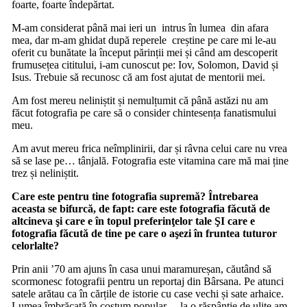
foarte, foarte îndepărtat.
M-am considerat până mai ieri un intrus în lumea din afara
mea, dar m-am ghidat după reperele creștine pe care mi le-au
oferit cu bunătate la început părinții mei și când am descoperit
frumusețea cititului, i-am cunoscut pe: Iov, Solomon, David și
Isus. Trebuie să recunosc că am fost ajutat de mentorii mei.
Am fost mereu neliniștit și nemulțumit că până astăzi nu am
făcut fotografia pe care să o consider chintesența fanatismului
meu.
Am avut mereu frica neîmplinirii, dar și râvna celui care nu vrea
să se lase pe… tânjală. Fotografia este vitamina care mă mai ține
trez și neliniștit.
Care este pentru tine fotografia supremă? Întrebarea
aceasta se bifurcă, de fapt: care este fotografia făcută de
altcineva şi care e în topul preferinţelor tale ŞI care e
fotografia făcută de tine pe care o aşezi în fruntea tuturor
celorlalte?
Prin anii ’70 am ajuns în casa unui maramureșan, căutând să
scormonesc fotografii pentru un reportaj din Bârsana. Pe atunci
satele arătau ca în cărțile de istorie cu case vechi și sate arhaice.
Lumea îmbrăcată în costum popular… la o răspântie de ulițe am