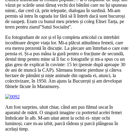
văzut pe scările unui târnaț vechi doi bătrâni care nu își spuneau
nimic, dar cred că, prin telepatie, dialogau în surdină. Mi-am
permis să intru în ograda lor fără să îi întreb dacă sunt bucuroși
de oaspeți. Eram cu bunul meu prieten și coleg Elisei Tarța, pe
teren pentru ziarul”Satul Socialist”.
Eu fotografiam de zor și el își completa articolul cu intrebări
iscoditoare despre viața lor. Mi-a plăcut atitudinea femeii, care
era mereu prezentă în discuție. La plecare am întrebat-o care este
pensia ei. Și-a pus mâna la gură pentru o fracțiune de secundă,
destul timp pentru mine să îi fac o fotografie și mi-a spus cu un
glas greu de explicat în cuvinte: 15 lei (pensie după aproape 30
de ani de muncă la CAP). Sărmana femeie pierduse și câteva
hectare de pământ și niște animale din ograda ei, atunci, la
colectivizare, în 1950. Am ajuns la București și am developat
filmele făcute în Maramureș.
Am fost surprins, uluit chiar, când am pus filmul uscat în
aparatul de mărit. O singură imagine cu portretul acelei femei
îmbrăcate în alb. M-am uitat atent la ochii ei- niște ochi
luminoși, care m-au izbit, parcă râdeau și parcă plângeau în
același timp.