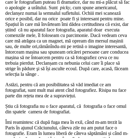
care le fotografiam puteau fi dramatice, dar nu mi-a plăcut să fac
o apologie a urâtului. Sunt
picky
, cum spune americanul,
declanșez numai la semnalul sufletului. Ochiii mei scanează
orice e posibil, dar nu orice poate fi și interesant pentru mine.
Spațiul în care mă învârteam îmi dădea certitudinea că exist, dar
știind că nu aparatul face fotografia, aparatul doar executa
comenzile mele, îl foloseam cu parcimonie. Dacă vedeam ceva
care mă atrăgea ca un magnet, mă opream din mersul mașinii
sau, de multe ori,rămânîndu-mi pe retină o imagine interesantă,
întorceam mașina sau spuneam oricărei persoane care conducea
mașina să ne întoarcem pentru ca să fotografiez ceva ce nu
trebuia pierdut. Declanșam cu nebunia celui care îi place să
strige în pădure şi să își asculte ecoul. După care, acasă, făceam
selecția la sânge .
Astăzi, pentru că am posibilitatea să văd imediat ce am
fotografiat, sunt mult mai atent cînd fotografiez. Risipa nu face
parte din rețeta mea de a supraviețui.
Știu că fotografia nu o face aparatul, că fotografia o face omul
din spatele camera de fotografiat.
Îmi reamintesc că după fuga mea în exil, când m-am trezit la
Paris în ajunul Crăciunului, câteva zile nu am putut face o
fotografie. Eram în lumea liberă de câteva săptămâni și când m-