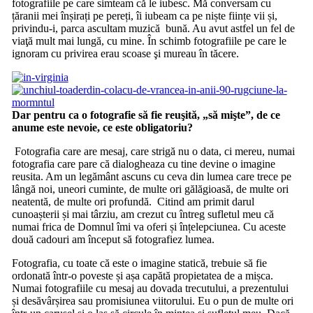
fotografiile pe care simteam că le iubesc. Mă conversam cu
țăranii mei înșirați pe pereți, îi iubeam ca pe niște ființe vii și,
privindu-i, parca ascultam muzică bună. Au avut astfel un fel de
viaţă mult mai lungă, cu mine. În schimb fotografiile pe care le
ignoram cu privirea erau scoase şi mureau în tăcere.
Dar pentru ca o fotografie să fie reuşită, „să mişte”, de ce
anume este nevoie, ce este obligatoriu?
Fotografia care are mesaj, care strigă nu o data, ci mereu, numai
fotografia care pare că dialogheaza cu tine devine o imagine
reusita. Am un legământ ascuns cu ceva din lumea care trece pe
lângă noi, uneori cuminte, de multe ori gălăgioasă, de multe ori
neatentă, de multe ori profundă. Citind am primit darul
cunoașterii și mai târziu, am crezut cu întreg sufletul meu că
numai frica de Domnul îmi va oferi și înțelepciunea. Cu aceste
două cadouri am început să fotografiez lumea.
Fotografia, cu toate că este o imagine statică, trebuie să fie
ordonată într-o poveste și așa capătă propietatea de a mișca.
Numai fotografiile cu mesaj au dovada trecutului, a prezentului
și desăvârșirea sau promisiunea viitorului. Eu o pun de multe ori