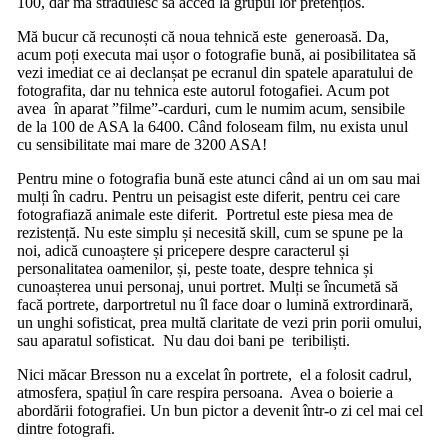
100, dar mă străduiesc să acced la grupul lor pretențios.
Mă bucur că recunoști că noua tehnică este generoasă. Da,
acum poți executa mai ușor o fotografie bună, ai posibilitatea să
vezi imediat ce ai declanșat pe ecranul din spatele aparatului de
fotografita, dar nu tehnica este autorul fotogafiei. Acum pot
avea în aparat ”filme”-carduri, cum le numim acum, sensibile
de la 100 de ASA la 6400. Când foloseam film, nu exista unul
cu sensibilitate mai mare de 3200 ASA!
Pentru mine o fotografia bună este atunci când ai un om sau mai
mulți în cadru. Pentru un peisagist este diferit, pentru cei care
fotografiază animale este diferit. Portretul este piesa mea de
rezistență. Nu este simplu și necesită skill, cum se spune pe la
noi, adică cunoaștere și pricepere despre caracterul și
personalitatea oamenilor, și, peste toate, despre tehnica și
cunoașterea unui personaj, unui portret. Mulți se încumetă să
facă portrete, darportretul nu îl face doar o lumină extrordinară,
un unghi sofisticat, prea multă claritate de vezi prin porii omului,
sau aparatul sofisticat. Nu dau doi bani pe teribiliști.
Nici măcar Bresson nu a excelat în portrete, el a folosit cadrul,
atmosfera, spațiul în care respira persoana. Avea o boierie a
abordării fotografiei. Un bun pictor a devenit într-o zi cel mai cel
dintre fotografi.