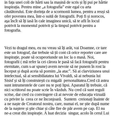
in fața unei coli de hârti sau la mașină de scris și îți pui pe hârtie
inspirația. Pentru mine „a fotografia” este egal cu arta
căutătorului. Este dorința de a scormonii lumea, pentru a reuși să
ofer povestea mea, într-o suită de fotografii. Poți fi și norocos,
aşa încît să îți iasă în cale imaginea unică, să te afli în locul
potrivit la momentul potrivit și la timpul potrivit pentru a
fotografia.
Vezi tu dragul meu, eu nu vreau să îți arăt, vai Doamne, ce tare
este un fotograf, dar trebuie să ții cont că orice reporter care are
inspirație, poate să ocupeoriunde un loc la o masă. Noi,
fotografii ( mă refer la cei cărora le pasă să facă fotografii pentru
eternitate, cum s-ar spune) avem nevoie să ne punem în rost la
început și după aceia să pornim „la atac”. Să ai clarviziunea unui
intelectual, să ai sensibiliatatea lui Vivaldi, să ai nebunia lui
Sisisf și să îți construiești cu migală personalitatea.Cred că astea
sunt intrumentele de care nu te poți lipsi. Aparatul îți trebuie, că
nici scriitorul nu poate scrie în văzduh. Nu cred că sunt reguli
scrise, dar cred cu convingere că ai nevoie de educația vizuală
cu privire la ceea ce ne înconjoară. Suntem creionați înainte de
a ne naște de Creatorul nostru, care, numai el, ne știe după nume
de la naștere și știe chiar și câte fire de păr avem pe cap. El nu
ne-a creat din inspirație. A luat decizia singur, acolo în cerul Lui