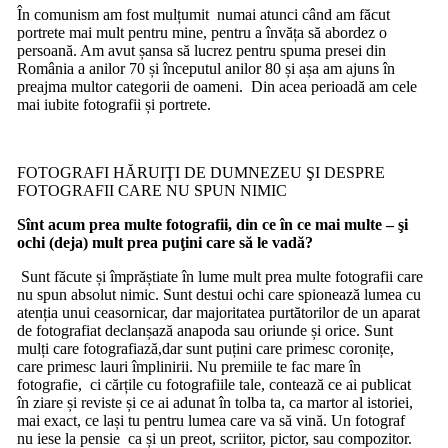
În comunism am fost mulțumit numai atunci când am făcut
portrete mai mult pentru mine, pentru a învăța să abordez o
persoană. Am avut șansa să lucrez pentru spuma presei din
România a anilor 70 și începutul anilor 80 și așa am ajuns în
preajma multor categorii de oameni. Din acea perioadă am cele
mai iubite fotografii și portrete.
FOTOGRAFI HĂRUIŢI DE DUMNEZEU ŞI DESPRE
FOTOGRAFII CARE NU SPUN NIMIC
Sînt acum prea multe fotografii, din ce în ce mai multe – şi
ochi (deja) mult prea puţini care să le vadă?
Sunt făcute și împrăștiate în lume mult prea multe fotografii care
nu spun absolut nimic. Sunt destui ochi care spionează lumea cu
atenția unui ceasornicar, dar majoritatea purtătorilor de un aparat
de fotografiat declanșază anapoda sau oriunde și orice. Sunt
mulți care fotografiază,dar sunt puțini care primesc coronițe,
care primesc lauri împlinirii. Nu premiile te fac mare în
fotografie, ci cărțile cu fotografiile tale, contează ce ai publicat
în ziare și reviste și ce ai adunat în tolba ta, ca martor al istoriei,
mai exact, ce lași tu pentru lumea care va să vină. Un fotograf
nu iese la pensie ca și un preot, scriitor, pictor, sau compozitor.