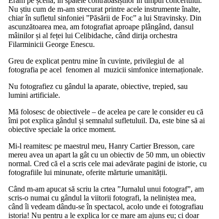
Eram pe șcenă, în spatele contrabasiștilor în timpul concertului.
Nu știu cum de m-am strecurat printre acele instrumente înalte,
chiar în sufletul sinfoniei ”Păsării de Foc” a lui Stravinsky. Din
ascunzătoarea mea, am fotografiat aproape plângând, dansul
mâinilor și al feței lui Celibidache, când dirija orchestra
Filarminicii George Enescu.
Greu de explicat pentru mine în cuvinte, privilegiul de al
fotografia pe acel fenomen al muzicii simfonice internaționale.
Nu fotografiez cu gândul la aparate, obiective, trepied, sau
lumini artificiale.
Mă folosesc de obiectivele – de acelea pe care le consider eu că
îmi pot explica gândul și semnalul sufletuluil. Da, este bine să ai
obiective speciale la orice moment.
Mi-l reamitesc pe maestrul meu, Hanry Cartier Bresson, care
mereu avea un apart la gât cu un obiectiv de 50 mm, un obiectiv
normal. Cred că el a scris cele mai adevărate pagini de istorie, cu
fotografiile lui minunate, oferite mărturie umanității.
Când m-am apucat să scriu la crtea ”Jurnalul unui fotograf”, am
scris-o numai cu gândul la viitorii fotografi, la neliniștea mea,
când îi vedeam dându-se în spectacol, acolo unde ei fotografiau
istoria! Nu pentru a le explica lor ce mare am ajuns eu; ci doar