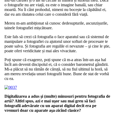
într-un carusel și o las să circule în mintea și sufletul meu. Dacă
o fotografie nu are viață, ea este o imagine banală, sau chiar
moartă. Nu îi cânt prohodul, nimeni nu bocește la căpătâiul ei,
dar eu am răutatea celui care o consideră fără viață.
Mereu m-am ambiționat să cunosc dedesupturile, ascunzișurile,
tainele fotografiei mișcătoare.
Este fals să crezi că fotografia o face aparatul sau că sistemul de
manipulare a fotografiei cu ajutorul unor softuri de procesare te
poate salva. Și fotografia are regulile ei nevazute – şi cine le ştie,
poate oferi veridicitate și mai ales vivacitate.
Poți spune că exagerez, poți spune că m-a atras într-un așa hal
încît am devenit discipolul ei, că o consider barometrul gândirii.
Mi-a plăcut să nu rămân de căruță, să nu fiul ultimul la horă, să
am mereu revelația unuei fotografii bune. Bune de stat de vorbă
cu ea.
Digitalizarea a adus şi (multe) minusuri pentru fotografia de
artă? Altfel spus, azi e mai uşor sau mai greu să faci
fotografii adevărate cu un aparat digital decît era pe
vremuri doar cu aparate aşa-zicînd clasice?