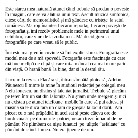
Este starea mea naturală atunci când trebuie să predau o poveste
în imagini, care se va alătura unui text. Ascult muzică simfonică,
citesc cărți de memoralistică și mă gândesc cu tristețe la satul
românesc. Mă rog înaintea fiecărui reportaj, fiecărei povești de
fotografiat și îmi rezolv problemele mele în perimetrul unui
echilibru, care vine de la zodia mea. Mă decid greu la
fotografiile pe care vreau să le public.
Îmi este mai greu în cuvinte să îmi explic starea. Fotografia este
modul meu de a mă spovedi. Fotografia este fascinația cu care
mă bucur clipă de clipă și care mi-a mâncat cea mai mare parte
din viață. O hrană bună la bine, dar și la destul rău.
Lucram la revista Flacăra și, într-o sâmbătă ploioasă, Adrian
Păunescu îl trimte la mine în studioul redacției pe colegul meu
Nelu Ionescu, un distins și talentat jurnalist. Trebuie să plecăm
pe teren într-un sat din Ialomița. Nu știam unde mergem și nici
nu existau pe atunci telefoane mobile în care să pui adresa și
mașina să te ducă fără un dram de greșală la locul dorit. Am
plecat cu o rată prăpădită în acel sat și peste câteva ore de
hurducăială pe drumurile patriei, ne-am trezit în iadul de pe
pământ. Ne plimbam ca niște lunatici pe ulițele ”asfaltate” cu
pământ de când lumea. Nu era țipenie de om.