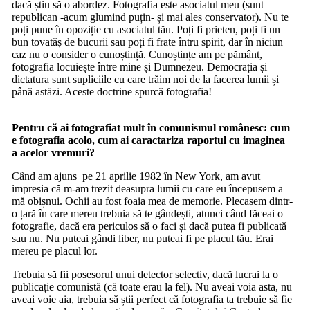
dacă știu să o abordez. Fotografia este asociatul meu (sunt
republican -acum glumind puțin- și mai ales conservator). Nu te
poți pune în opoziție cu asociatul tău. Poți fi prieten, poți fi un
bun tovatăș de bucurii sau poți fi frate întru spirit, dar în niciun
caz nu o consider o cunoștință. Cunoștințe am pe pământ,
fotografia locuiește între mine și Dumnezeu. Democrația și
dictatura sunt supliciile cu care trăim noi de la facerea lumii și
până astăzi. Aceste doctrine spurcă fotografia!
Pentru că ai fotografiat mult în comunismul românesc: cum
e fotografia acolo, cum ai caractariza raportul cu imaginea
a acelor vremuri?
Când am ajuns pe 21 aprilie 1982 în New York, am avut
impresia că m-am trezit deasupra lumii cu care eu începusem a
mă obișnui. Ochii au fost foaia mea de memorie. Plecasem dintr-
o țară în care mereu trebuia să te gândești, atunci când făceai o
fotografie, dacă era periculos să o faci și dacă putea fi publicată
sau nu. Nu puteai gândi liber, nu puteai fi pe placul tău. Erai
mereu pe placul lor.
Trebuia să fii posesorul unui detector selectiv, dacă lucrai la o
publicație comunistă (că toate erau la fel). Nu aveai voia asta, nu
aveai voie aia, trebuia să știi perfect că fotografia ta trebuie să fie