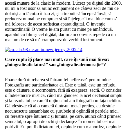
acestă mutare de la clasic la modern. Lucrez pe digital din 2000,
nu mi-a fost ușor să arunc echipament de câteva zeci de mii de
dolariși am făcut-o într-o zi, și a trebuit să încep să învăț să
prelucrez numai pe computer și să înțeleg cât mai bine cum să
mă folosesc de acest sofisticat aparat digital. O invenție
extraordinară! O vreme le-am purtat cu mine pe amândouă,
aparatul cu film și cel digital, dar m-am convins repede că nu
mai am de ce să mă cramponez de vechiul instrument.
Care cuplu îţi place mai mult, care îţi sună mai firesc:
„fotografie-dictatură” sau „fotografie-democraţie”?
Foarte dură întrebarea și într-un fel nefirească pentru mine.
Fotografia are particularitatea ei. Este o taină, este un refugiu,
este o căutare, o scormonire, fără să exagerez, sacră. O consider
o îndeletnicire mistică, când mă gândesc la acel declanșat simplu
și la rezultatul pe care îl obțin când am fotografia în fața ochilor.
Gândește-te că ai o cameră dintr-un metal prețios, cu destule
necunoscute ansamblate cu șurubele și oglindă și perdele mici,
cu ferestre spre întuneric și lumină, pe care, atunci când primesc
semnalul, o apropii de ochi și declanșez în momentul cel mai
potrivit. Eu pot fi dictatorul ei, depinde cum o abordez, depinde