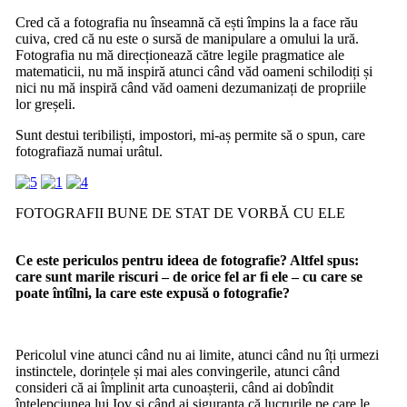
Cred că a fotografia nu înseamnă că ești împins la a face rău
cuiva, cred că nu este o sursă de manipulare a omului la ură.
Fotografia nu mă direcționează către legile pragmatice ale
matematicii, nu mă inspiră atunci când văd oameni schilodiți și
nici nu mă inspiră când văd oameni dezumanizați de propriile
lor greșeli.
Sunt destui teribiliști, impostori, mi-aș permite să o spun, care
fotografiază numai urâtul.
FOTOGRAFII BUNE DE STAT DE VORBĂ CU ELE
Ce este periculos pentru ideea de fotografie? Altfel spus:
care sunt marile riscuri – de orice fel ar fi ele – cu care se
poate întîlni, la care este expusă o fotografie?
Pericolul vine atunci când nu ai limite, atunci când nu îți urmezi
instinctele, dorințele și mai ales convingerile, atunci când
consideri că ai împlinit arta cunoașterii, când ai dobîndit
înțelepciunea lui Iov și când ai siguranța că lucrurile pe care le