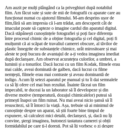
Am auzit pe mulți plângând ca la priveghiuri după notabilul
film. Am făcut sute și sute de mii de fotografii cu aparate care au
funcționat numai cu ajutorul filmului. M-am desprins ușor de
film,fără să am impresia că l-am trădat, am descoperit cât de
imaculat poate să capteze o imagine cardul din aparatul digital.
Dacă stăpânești cunoștințele fotografiei și poți face diferența
între procesul chimic de a obține fotografia și cel digital, poți fi
mulțumit că ai scăpat de travaliul camerei obscure, al tăvilor de
plastic înnegrite de substanțele chimice, urât mirositoare și mai
aleste te poți bucura de avantajul de a-ți vedea imaginea imediat
după declanșare. Am observat acuratețea culorilor, a umbrei, a
luminii și a tonurilor. Dacă lucrai cu un film Kodak, filmele erau
mai calde, aveai dominată de galben, dacă lucrai cu filme
nemțești, filmele erau mai contraste și aveau dominantă de
indigo. Acum îți setezi aparatul pe manual și tu îi dai semnalele
ca să îți ofere cel mai bun rezultat. Înainte făceai un film
impecabil, te duceai la un laborator să îl developeze și din
diverse motive (temperatură, dozajul chimicalelor) puteai să
primești înapoi un film ruinat. Nu mai aveai nicio șansă să îl
resuscitezi, să îl întorci la viață. Așa, trebuie să ai minimul de
cunoștințe despre un aparat, să știi foarte bine timpul de
expunere, să calculezi mici detalii, declanșezi, și, dacă nu îți
convine, ştergi imaginea, butonezi tastatura camerei și obții
formidabilul pe care ți-l dorești. Pot să îți vorbesc o zi despre