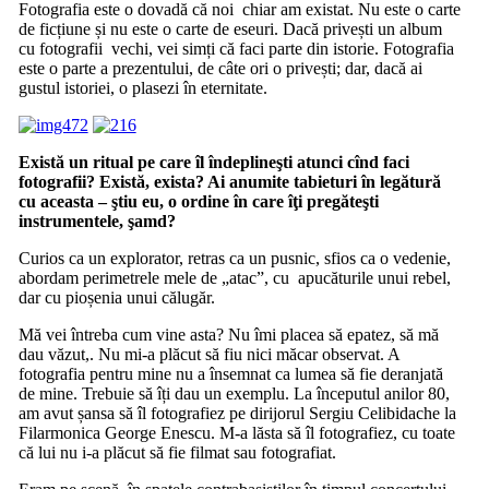
Fotografia este o dovadă că noi chiar am existat. Nu este o carte
de ficțiune și nu este o carte de eseuri. Dacă privești un album
cu fotografii vechi, vei simți că faci parte din istorie. Fotografia
este o parte a prezentului, de câte ori o privești; dar, dacă ai
gustul istoriei, o plasezi în eternitate.
Există un ritual pe care îl îndeplineşti atunci cînd faci
fotografii? Există, exista? Ai anumite tabieturi în legătură
cu aceasta – ştiu eu, o ordine în care îţi pregăteşti
instrumentele, şamd?
Curios ca un explorator, retras ca un pusnic, sfios ca o vedenie,
abordam perimetrele mele de „atac”, cu apucăturile unui rebel,
dar cu pioșenia unui călugăr.
Mă vei întreba cum vine asta? Nu îmi placea să epatez, să mă
dau văzut,. Nu mi-a plăcut să fiu nici măcar observat. A
fotografia pentru mine nu a însemnat ca lumea să fie deranjată
de mine. Trebuie să îți dau un exemplu. La începutul anilor 80,
am avut șansa să îl fotografiez pe dirijorul Sergiu Celibidache la
Filarmonica George Enescu. M-a lăsta să îl fotografiez, cu toate
că lui nu i-a plăcut să fie filmat sau fotografiat.