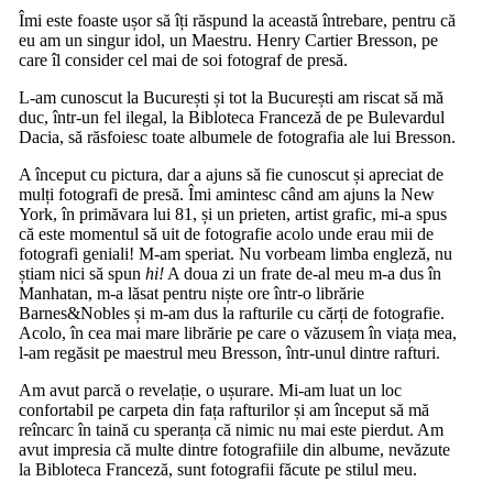
Îmi este foaste ușor să îți răspund la această întrebare, pentru că
eu am un singur idol, un Maestru. Henry Cartier Bresson, pe
care îl consider cel mai de soi fotograf de presă.
L-am cunoscut la București și tot la București am riscat să mă
duc, într-un fel ilegal, la Bibloteca Franceză de pe Bulevardul
Dacia, să răsfoiesc toate albumele de fotografia ale lui Bresson.
A început cu pictura, dar a ajuns să fie cunoscut și apreciat de
mulți fotografi de presă. Îmi amintesc când am ajuns la New
York, în primăvara lui 81, și un prieten, artist grafic, mi-a spus
că este momentul să uit de fotografie acolo unde erau mii de
fotografi geniali! M-am speriat. Nu vorbeam limba engleză, nu
știam nici să spun
hi!
A doua zi un frate de-al meu m-a dus în
Manhatan, m-a lăsat pentru niște ore într-o librărie
Barnes&Nobles și m-am dus la rafturile cu cărți de fotografie.
Acolo, în cea mai mare librărie pe care o văzusem în viața mea,
l-am regăsit pe maestrul meu Bresson, într-unul dintre rafturi.
Am avut parcă o revelație, o ușurare. Mi-am luat un loc
confortabil pe carpeta din fața rafturilor și am început să mă
reîncarc în taină cu speranța că nimic nu mai este pierdut. Am
avut impresia că multe dintre fotografiile din albume, nevăzute
la Bibloteca Franceză, sunt fotografii făcute pe stilul meu.