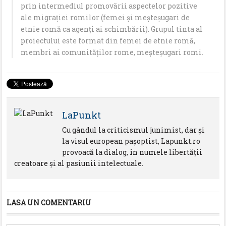
prin intermediul promovării aspectelor pozitive
ale migrației romilor (femei și meșteșugari de
etnie romă ca agenți ai schimbării). Grupul tinta al
proiectului este format din femei de etnie romă,
membri ai comunităților rome, meșteșugari romi.
LaPunkt
Cu gândul la criticismul junimist, dar şi
la visul european paşoptist, Lapunkt.ro
provoacă la dialog, în numele libertăţii
creatoare şi al pasiunii intelectuale.
LASA UN COMENTARIU