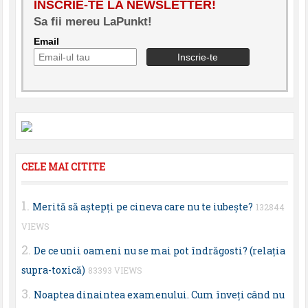
INSCRIE-TE LA NEWSLETTER!
Sa fii mereu LaPunkt!
Email
CELE MAI CITITE
Merită să aştepţi pe cineva care nu te iubeşte?
132844
VIEWS
De ce unii oameni nu se mai pot îndrăgosti? (relaţia
supra-toxică)
83393 VIEWS
Noaptea dinaintea examenului. Cum înveţi când nu