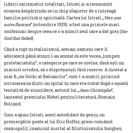
liderii carismatici totalitari, Istrati și-a recunoscut
eroarea despărțindu-se in chip sfașietor de o intreagă
familie politică si spirituală. Cartea lui Istrati „
Vers une
autre flamme
” (octombrie 1929) a fost una primele mari
confesiuni despre ceea ce s-a numit zeul care a dat greș (
the
God that failed
).
Când a rupt cu stalinismul, aceiași oameni care îl
adoraseră până atunci l-au acuzat că este vocea „lumpen
proletariatului”, o categorie pe care se cuvine, dacă ești un
marxist ortodox, să o disprețuiești fără rezerve. A încetat a
mai fi „un Gorki al Balcanilor”, cum l-a numit, primind
scrisoarea sa dintr-un spital în care era tratat după o eșuată
tentativă de sinucidere, autorul lui „
Jean-Christophe
”,
laureatul premiului Nobel pentru literatură, Romain
Rolland.
Cum a ajuns Istrati, acest autodidact de geniu, un
premergător poate al lui Eric Hoffer, greco-românul
cosmopolit, inamicul mortal al filistinismului burghez,