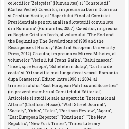
colectiilor "Zeitgeist" (Humanitas) si "Constelatii"
(Curtea Veche). Co-editor, impreuna cu Dorin Dobrincu
si Cristian Vasile, al "Raportului Final al Comisiei
Prezidentiale pentru analiza dictaturiii comuniste
din Romania" (Humanitas, 2007). Co-editor, impreuna
cu Bogdan Cristian Iacob, al volumului "The End and
the Beginning: The Revolutions of 1989 and the
Resurgence of History" (Central European University
Press, 2012). Co-autor, impreuna cu Mircea Mihaies, al
volumelor "Vecinii lui Franz Kafka", "Balul mascat",
"Incet, spre Europa", "Schelete in dulap", "Cortina de
ceata" si "O tranzitie mai lunga decat veacul. Romania
dupa Ceausescu". Editor, intre 1998 si 2004, al
trimestrialului "East European Politics and Societies"
(in prezent membru al Comitetului Editorial).
Articolele si studiile sale au aparut in "International
Affairs" (Chatham House), "Wall Street Journal",
"Society", "Orbis", "Telos", "Partisan Review", "Agora",
"East European Reporter", "Kontinent", "The New
Republic", "New York Times", "Times Literary