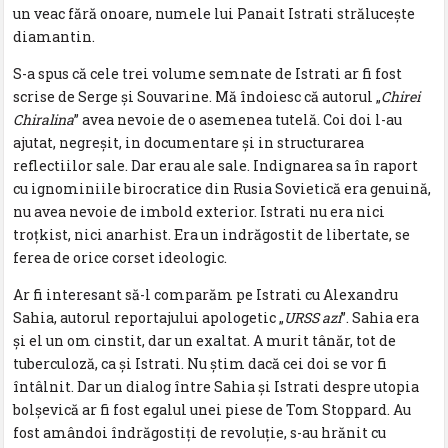
un veac fără onoare, numele lui Panait Istrati strălucește
diamantin.
S-a spus că cele trei volume semnate de Istrati ar fi fost
scrise de Serge și Souvarine. Mă îndoiesc că autorul „
Chirei
Chiralina
” avea nevoie de o asemenea tutelă. Coi doi l-au
ajutat, negreșit, in documentare și in structurarea
reflectiilor sale. Dar erau ale sale. Indignarea sa în raport
cu ignominiile birocratice din Rusia Sovietică era genuină,
nu avea nevoie de imbold exterior. Istrati nu era nici
troțkist, nici anarhist. Era un indrăgostit de libertate, se
ferea de orice corset ideologic.
Ar fi interesant să-l comparăm pe Istrati cu Alexandru
Sahia, autorul reportajului apologetic „
URSS azi
”. Sahia era
și el un om cinstit, dar un exaltat. A murit tânăr, tot de
tuberculoză, ca și Istrati. Nu știm dacă cei doi se vor fi
întâlnit. Dar un dialog între Sahia și Istrati despre utopia
bolșevică ar fi fost egalul unei piese de Tom Stoppard. Au
fost amândoi îndrăgostiți de revoluție, s-au hrănit cu