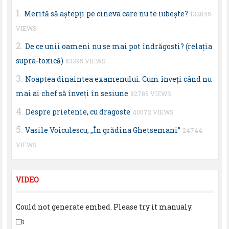
Merită să aştepţi pe cineva care nu te iubeşte?
132845
VIEWS
De ce unii oameni nu se mai pot îndrăgosti? (relaţia
supra-toxică)
83395 VIEWS
Noaptea dinaintea examenului. Cum înveţi când nu
mai ai chef să înveţi în sesiune
82785 VIEWS
Despre prietenie, cu dragoste
40072 VIEWS
Vasile Voiculescu, „În grădina Ghetsemani”
24744
VIEWS
VIDEO
Could not generate embed. Please try it manualy.