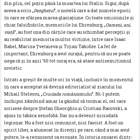
din plin, cel puțin până la moartea lui Stalin. Sigur, după
aceea a scris „
Dezghețul
”, o nuvelă care a dat numele epocii
în care se sfârșea marea glaciațiune. Cu toate omisiunile și
chiar falsificările, memoriile lui Ehrenburg, „
Oameni, ani,
viață
”, au fost una din cărțile care au schimbat percepții și
au reabilitat memoria multor victime, între care Isaac
Babel, Marina Țvetaieva și Tițian Tabidze. La fel de
important, Ehrenburg a avut curajul, pentru că nu se poate
nega că și în anii ’60 tot curaj era, să atace antisemitismul
sovietic.
Istrati a greșit de multe ori în viață, inclusiv în momentul
în care a acceptat să devină editorialist al ziarului lui
Mihail Stelescu, „
Cruciada românismului
”. Ni-l putem
închipui zâmbind amar la gândul că tocmai el, cel care
scrisese despre Ștefan Gheorghiu și Cristian Racovski, a
ajuns în tabăra xenofobă. Dar nu a devenit niciodată
legionar. Nu a fost nici comunist, nici fascist. A fost un
spirit liber, a alunecat în direcții pe care, când a mai avut
putere, le-a recunoscut ca eronate. În istoria onoarei dintr-