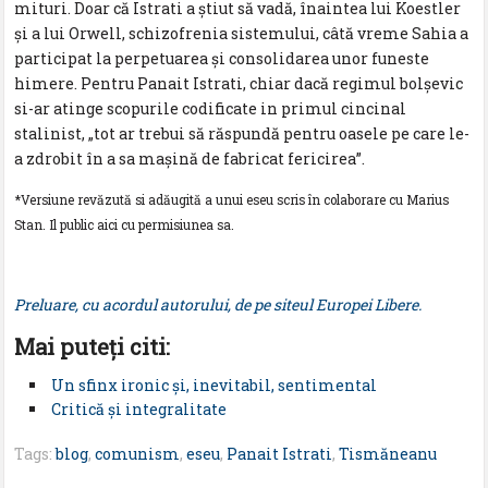
mituri. Doar că Istrati a știut să vadă, înaintea lui Koestler
și a lui Orwell, schizofrenia sistemului, câtă vreme Sahia a
participat la perpetuarea și consolidarea unor funeste
himere. Pentru Panait Istrati, chiar dacă regimul bolșevic
si-ar atinge scopurile codificate in primul cincinal
stalinist, „tot ar trebui să răspundă pentru oasele pe care le-
a zdrobit în a sa mașină de fabricat fericirea”.
*Versiune revăzută si adăugită a unui eseu scris în colaborare cu Marius
Stan. Il public aici cu permisiunea sa.
Preluare, cu acordul autorului, de pe siteul Europei Libere.
Mai puteţi citi:
Un sfinx ironic şi, inevitabil, sentimental
Critică şi integralitate
Tags:
blog
,
comunism
,
eseu
,
Panait Istrati
,
Tismăneanu