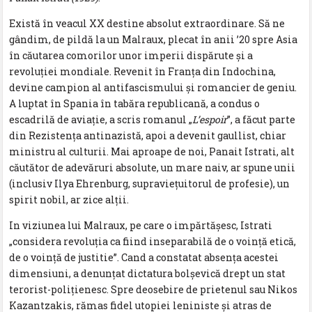
Există în veacul XX destine absolut extraordinare. Să ne
gândim, de pildă la un Malraux, plecat în anii ’20 spre Asia
în căutarea comorilor unor imperii dispărute și a
revoluției mondiale. Revenit în Franța din Indochina,
devine campion al antifascismului și romancier de geniu.
A luptat în Spania în tabăra republicană, a condus o
escadrilă de aviație, a scris romanul „
L’espoir
”, a făcut parte
din Rezistența antinazistă, apoi a devenit gaullist, chiar
ministru al culturii. Mai aproape de noi, Panait Istrati, alt
căutător de adevăruri absolute, un mare naiv, ar spune unii
(inclusiv Ilya Ehrenburg, supraviețuitorul de profesie), un
spirit nobil, ar zice alții.
In viziunea lui Malraux, pe care o impărtășesc, Istrati
„considera revoluția ca fiind inseparabilă de o voință etică,
de o voință de justitie”. Cand a constatat absența acestei
dimensiuni, a denunțat dictatura bolșevică drept un stat
terorist-polițienesc. Spre deosebire de prietenul sau Nikos
Kazantzakis, rămas fidel utopiei leniniste și atras de