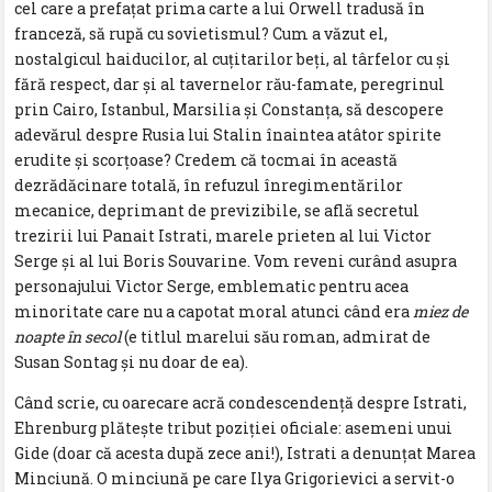
cel care a prefațat prima carte a lui Orwell tradusă în
franceză, să rupă cu sovietismul? Cum a văzut el,
nostalgicul haiducilor, al cuțitarilor beți, al târfelor cu și
fără respect, dar și al tavernelor rău-famate, peregrinul
prin Cairo, Istanbul, Marsilia și Constanța, să descopere
adevărul despre Rusia lui Stalin înaintea atâtor spirite
erudite și scorțoase? Credem că tocmai în această
dezrădăcinare totală, în refuzul înregimentărilor
mecanice, deprimant de previzibile, se află secretul
trezirii lui Panait Istrati, marele prieten al lui Victor
Serge și al lui Boris Souvarine. Vom reveni curând asupra
personajului Victor Serge, emblematic pentru acea
minoritate care nu a capotat moral atunci când era
miez de
noapte în secol
(e titlul marelui său roman, admirat de
Susan Sontag și nu doar de ea).
Când scrie, cu oarecare acră condescendență despre Istrati,
Ehrenburg plătește tribut poziției oficiale: asemeni unui
Gide (doar că acesta după zece ani!), Istrati a denunțat Marea
Minciună. O minciună pe care Ilya Grigorievici a servit-o