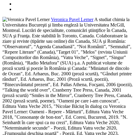
Veronica Pavel Lerner
A studiat chimia la
Universitatea Bucureşti şi limba engleză la Universitatea McGill,
Montreal. Lucrări de specialitate, comunicări ştiinţifice în Canada,
SUA şi Franţa. Este stabilită în Toronto, Canada. Colaboratoare la
ziare şi reviste (tipărite sau online) din Canada, SUA şi România:
“Observatorul”, “Agenda Canadiană”, “Noi Românii”, “Semnalul”,
“Repere Literare” (Canada),"Target 01", "Melos" (revista Uniunii
Compozitorilor din România), “Vatra Veche”, “Signet”, “Singur”
(România), “Radio Metafora” (SUA) ş.a. A publicat volume de
proză scurtă şi poezie în România şi Canada: "Miniaturi de dincolo
de Ocean", Ed. Arhaeus, Buc. 2000 (proză scurtă), “Gânduri printre
rânduri", Ed. Arhaeus, Buc, 2001 (Proză scurtă, poezii),
“Binecuvântatul prezent", Ed. Pallas Athena, Focşani, 2006 (poezii),
“Talking the world over”, Cranberry Tree Press, Canada, 2001
(proză scurtă) “Smiles in the Mirror”, Cranberry Tree Press, Canada,
2002 (proză scurtă, poeme), "Oameni pe care i-am cunoscut",
Editura Vatra Veche 2015, "Nicolae Băciuț în dialog cu Veronica
Pavel Lerner: Oameni - Repere - Mărturii", Editura Vatra Veche
2018, "Consonanțe de bon-ton", Ed. Coresi, Bucuresti, 2019. "N.
Seinhardt în care spui ca nu crezi", Editura Vatra Veche 2020,
"Neterminatele secunde" - Poezii, Editura Vatra veche 2020,
„Frumosului deschisa poartă” - Poezii, Ed. Vatra veche 2023,