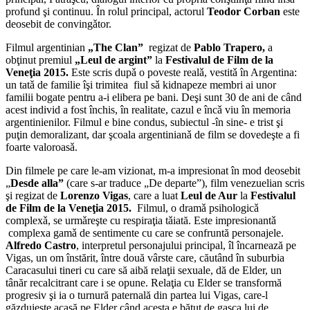
profund şi continuu. În rolul principal, actorul
Teodor Corban
este
deosebit de convingǎtor.
Filmul argentinian
„The Clan”
regizat de
Pablo Trapero,
a
obţinut premiul
„Leul de argint”
la
Festivalul de Film de la
Veneţia 2015.
Este scris dupǎ o poveste realǎ, vestitǎ în Argentina:
un tatǎ de familie îşi trimitea fiul sǎ kidnapeze membri ai unor
familii bogate pentru a-i elibera pe bani. Deşi sunt 30 de ani de când
acest individ a fost închis, în realitate, cazul e încǎ viu în memoria
argentinienilor. Filmul e bine condus, subiectul -în sine- e trist şi
puţin demoralizant, dar şcoala argentinianǎ de film se dovedeşte a fi
foarte valoroasǎ.
Din filmele pe care le-am vizionat, m-a impresionat în mod deosebit
„
Desde alla”
(care s-ar traduce „De departe”), film venezuelian scris
şi regizat de
Lorenzo Vigas
, care a luat
Leul de Aur
la
Festivalul
de Film de la Veneţia 2015.
Filmul, o dramǎ psihologicǎ
complexǎ, se urmǎreşte cu respiraţia tǎiată. Este impresionantǎ
complexa gamǎ de sentimente cu care se confruntă personajele.
Alfredo Castro
, interpretul personajului principal, îl încarnează pe
Vigas, un om înstărit, între două vârste care, căutând în suburbia
Caracasului tineri cu care să aibă relaţii sexuale, dă de Elder, un
tânăr recalcitrant care i se opune. Relaţia cu Elder se transformă
progresiv şi ia o turnură paternală din partea lui Vigas, care-l
găzduieşte acasă pe Elder când acesta e bătut de gaşca lui de