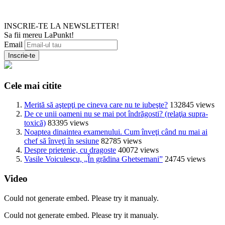
INSCRIE-TE LA NEWSLETTER!
Sa fii mereu LaPunkt!
Email
Cele mai citite
Merită să aştepţi pe cineva care nu te iubeşte?
132845 views
De ce unii oameni nu se mai pot îndrăgosti? (relaţia supra-
toxică)
83395 views
Noaptea dinaintea examenului. Cum înveţi când nu mai ai
chef să înveţi în sesiune
82785 views
Despre prietenie, cu dragoste
40072 views
Vasile Voiculescu, „În grădina Ghetsemani”
24745 views
Video
Could not generate embed. Please try it manualy.
Could not generate embed. Please try it manualy.