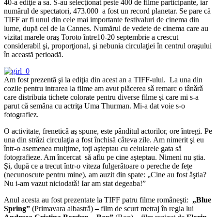
40-a ediţie a sa. S-au selecţionat peste 400 de filme participante, iar
numǎrul de spectatori, 473.000 a fost un record planetar. Se pare că
TIFF ar fi unul din cele mai importante festivaluri de cinema din
lume, după cel de la Cannes. Numărul de vedete de cinema care au
vizitat marele oraş Toroto între10-20 septembrie a crescut
considerabil şi, proporţional, şi nebunia circulaţiei în centrul oraşului
în această perioadă.
Am fost prezentă şi la ediţia din acest an a TIFF-ului. La una din
cozile pentru intrarea la filme am avut plǎcerea sǎ remarc o tânǎrǎ
care distribuia tichete colorate pentru diverse filme şi care mi s-a
parut cǎ semǎna cu actriţa Uma Thurman. Mi-a dat voie s-o
fotografiez.
O activitate, freneticǎ aş spune, este pânditul actorilor, ore întregi. Pe
una din strǎzi circulaţia a fost închisă câteva zile. Am nimerit şi eu
într-o asemenea mulţime, toţi aşteptau cu celularele gata sǎ
fotografieze. Am încercat să aflu pe cine aşteptau. Nimeni nu ştia.
Şi, dupǎ ce a trecut într-o viteza fulgerǎtoare o pereche de fețe
(necunoscute pentru mine), am auzit din spate: „Cine au fost ǎştia?
Nu i-am vazut niciodatǎ! Iar am stat degeaba!”
Anul acesta au fost prezentate la TIFF patru filme româneşti:
„Blue
Spring”
(Primavara albastrǎ)
–
film de scurt metraj în regia lui