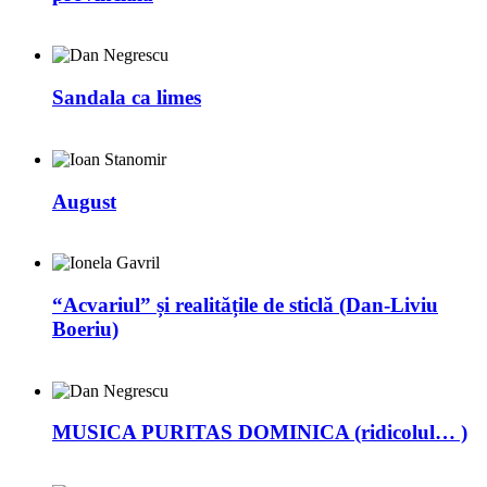
Sandala ca limes
August
“Acvariul” și realitățile de sticlă (Dan-Liviu
Boeriu)
MUSICA PURITAS DOMINICA (ridicolul… )