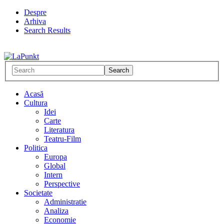
Despre
Arhiva
Search Results
Acasă
Cultura
Idei
Carte
Literatura
Teatru-Film
Politica
Europa
Global
Intern
Perspective
Societate
Administratie
Analiza
Economie