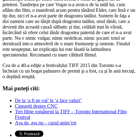
prieteni. Tandreţea pe care Vegas n-a avut-o de la tatăl lui, cum
aflăm din film, o manifestă acum pentru tânǎrul Elder, care însǎ e un
tip dur, nici el n-a avut parte de dragostea tatălui. Suntem în faţa a
doi oameni care au tânjit după dragostea tatălui, unul tânăr, care a
devenit din această cauzǎ sălbatic şi dur, celălalt mai în vârstă,
încărcând să ofere celui tânǎr dragostea paternă de care el n-a avut
parte. Nu e nimic vulgar, nimic nedelicat, nimic şocant: totul se
deruleazǎ intr-o atmosferǎ de o mare frumuseţe şi omenie. Finalul
este neaşteptat, iar explicaţia lui este lăsată la latitudinea
spectatorului. Recomand cu mare cǎldurǎ filmul.
Cea de a 40-a ediţie a festivalului TIFF 2015 din Toronto s-a
încheiat cu un bogat palmares de premii şi a fost, ca şi în anii trecuţi,
o deplinǎ reuşită.
Mai puteţi citi:
De la ‘a fi pe val’ la ‘a face valuri’
Cineaștii despre CNC
Trei filme româneşti la TIFF – Toronto International Film
Festival
Așa da, așa nu – cazul anim’est