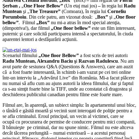
Andreea Cristina Bordun
,
„Box”
(Box)
–
film regizat de
Florin
Şerban ,
„
One Floor Bellow”
(Un etaj mai jos)
–
în regia lui
Radu
Muntean
şi „
The Treasure”
(Comoara), în regia lui
Corneliu
Porumboiu
. Din cele patru, am vizonat douǎ: „
Box”
şi „
One floor
bellow”
. Filmul
„Box”
nu mi-a atras în mod special atenţia,
(dimpotriva!), dar filmul
„One floor bellow”
este un film interesant,
puternic şi care solicitǎ participarea intensǎ a spectatorului, în ciuda
aparentei lentori a desfǎşurǎrii acţiunii.
Scenariul filmului
„One floor Bellow”
a fost scris de trei autori
:
Radu Muntean, Alexandru Baciu ş
i
Razvan Radulescu
. Nu am
avut parte de sesiunea Q&A (Questions & Answers), care am auzit
cǎ a fost foarte interesantă, în schimb i-am vazut pe cei trei online
într-un interviu la „Adevǎrul Live” din România. Mi-a facut plǎcere
nu numai sǎ aflu cum au ajuns autorii la ideea filmului, dar şi faptul
ca s-au simţit foarte bine la TIFF, unde au constatat cǎ dragostea şi
deschiderea publicului canadian pentru filme este foarte mare.
Filmul are, în aparenţǎ, un subiect simplu: în apartamentul unui bloc,
o tânǎrǎ e găsitǎ moartǎ şi vecinii sunt interogati de poliţie pentru a
se afla criminalul. Eroul principal, un vecin al victimei, care se
ocupǎ cu procurarea de permise de conducere pentru mici companii,
îl bǎnuieşte pe criminal, dar nu spune nimic. Filmul nu este altceva
decât tǎcerea prelungitǎ – numai exterioarǎ – a acestui personaj
principal, Pǎtraşcu, dialogul interior cu propria conştiinţǎ fiind însǎ