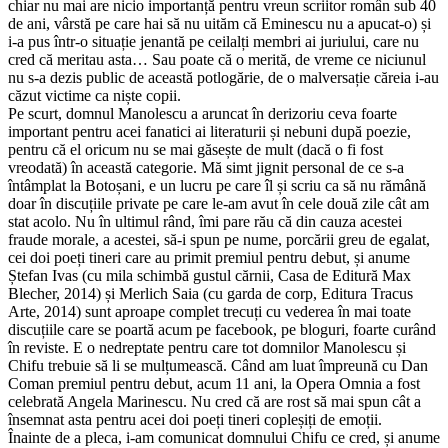
chiar nu mai are nicio importanță pentru vreun scriitor român sub 40
de ani, vârstă pe care hai să nu uităm că Eminescu nu a apucat-o) și
i-a pus într-o situație jenantă pe ceilalți membri ai juriului, care nu
cred că meritau asta… Sau poate că o merită, de vreme ce niciunul
nu s-a dezis public de această potlogărie, de o malversație căreia i-au
căzut victime ca niște copii.
Pe scurt, domnul Manolescu a aruncat în derizoriu ceva foarte
important pentru acei fanatici ai literaturii și nebuni după poezie,
pentru că el oricum nu se mai găsește de mult (dacă o fi fost
vreodată) în această categorie. Mă simt jignit personal de ce s-a
întâmplat la Botoșani, e un lucru pe care îl și scriu ca să nu rămână
doar în discuțiile private pe care le-am avut în cele două zile cât am
stat acolo. Nu în ultimul rând, îmi pare rău că din cauza acestei
fraude morale, a acestei, să-i spun pe nume, porcării greu de egalat,
cei doi poeți tineri care au primit premiul pentru debut, și anume
Ștefan Ivas (cu mila schimbă gustul cărnii, Casa de Editură Max
Blecher, 2014) și Merlich Saia (cu garda de corp, Editura Tracus
Arte, 2014) sunt aproape complet trecuți cu vederea în mai toate
discuțiile care se poartă acum pe facebook, pe bloguri, foarte curând
în reviste. E o nedreptate pentru care tot domnilor Manolescu și
Chifu trebuie să li se mulțumească. Când am luat împreună cu Dan
Coman premiul pentru debut, acum 11 ani, la Opera Omnia a fost
celebrată Angela Marinescu. Nu cred că are rost să mai spun cât a
însemnat asta pentru acei doi poeți tineri copleșiți de emoții.
Înainte de a pleca, i-am comunicat domnului Chifu ce cred, și anume