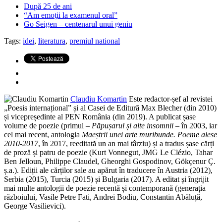
După 25 de ani
“Am emoţii la examenul oral”
Go Seigen – centenarul unui geniu
Tags:
idei
,
literatura
,
premiul national
Claudiu Komartin
Este redactor-șef al revistei
„Poesis internațional” și al Casei de Editură Max Blecher (din 2010)
și vicepreședinte al PEN România (din 2019). A publicat șase
volume de poezie (primul –
Păpușarul și alte insomnii
– în 2003, iar
cel mai recent, antologia
Maeștrii unei arte muribunde. Poeme alese
2010-2017
, în 2017, reeditată un an mai târziu) și a tradus șase cărți
de proză și patru de poezie (Kurt Vonnegut, JMG Le Clézio, Tahar
Ben Jelloun, Philippe Claudel, Gheorghi Gospodinov, Gökçenur Ç.
ș.a.). Ediții ale cărților sale au apărut în traducere în Austria (2012),
Serbia (2015), Turcia (2015) și Bulgaria (2017). A editat și îngrijit
mai multe antologii de poezie recentă și contemporană (generația
războiului, Vasile Petre Fati, Andrei Bodiu, Constantin Abăluță,
George Vasilievici).