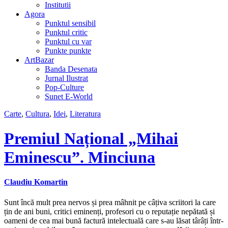
Institutii
Agora
Punktul sensibil
Punktul critic
Punktul cu var
Punkte punkte
ArtBazar
Banda Desenata
Jurnal Ilustrat
Pop-Culture
Sunet E-World
Carte
,
Cultura
,
Idei
,
Literatura
Premiul Național „Mihai
Eminescu”. Minciuna
Claudiu Komartin
Sunt încă mult prea nervos și prea mâhnit pe câțiva scriitori la care
țin de ani buni, critici eminenți, profesori cu o reputație nepătată și
oameni de cea mai bună factură intelectuală care s-au lăsat târâți într-