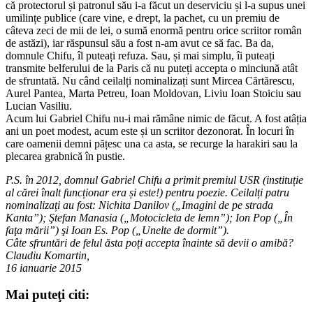
că protectorul și patronul său i-a făcut un deserviciu și l-a supus unei
umilințe publice (care vine, e drept, la pachet, cu un premiu de
câteva zeci de mii de lei, o sumă enormă pentru orice scriitor român
de astăzi), iar răspunsul său a fost n-am avut ce să fac. Ba da,
domnule Chifu, îl puteați refuza. Sau, și mai simplu, îi puteați
transmite belferului de la Paris că nu puteți accepta o minciună atât
de sfruntată. Nu când ceilalți nominalizați sunt Mircea Cărtărescu,
Aurel Pantea, Marta Petreu, Ioan Moldovan, Liviu Ioan Stoiciu sau
Lucian Vasiliu.
Acum lui Gabriel Chifu nu-i mai rămâne nimic de făcut. A fost atâția
ani un poet modest, acum este și un scriitor dezonorat. În locuri în
care oamenii demni pățesc una ca asta, se recurge la harakiri sau la
plecarea grabnică în pustie.
P.S. în 2012, domnul Gabriel Chifu a primit premiul USR (instituție
al cărei înalt funcționar era și este!) pentru poezie. Ceilalți patru
nominalizați au fost: Nichita Danilov („Imagini de pe strada
Kanta”); Ştefan Manasia („Motocicleta de lemn”); Ion Pop („În
faţa mării”) şi Ioan Es. Pop („Unelte de dormit”).
Câte sfruntări de felul ăsta poți accepta înainte să devii o amibă?
Claudiu Komartin,
16 ianuarie 2015
Mai puteţi citi: