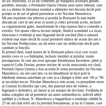
un joc mizerabil, ca să nu comentez pe marginea acordării greșite,
penibile, imorale, a Premiului Opera Omnia unui autor mărunt, care
nu s-a distins în literatura română a ultimelor trei decenii decât prin
poziția sa de șef al gărzii pretoriene a lui Nicolae Manolescu.
Mi-am exprimat clar părerea și poziția la Botoșani în mai multe
discuții pe care le-am avut cu poeți și critici prezenți acolo, inclusiv
cu organizatorul galei, transformate în chip rușinos într-o comedie a
erorilor. Voi spune câteva lucruri simple, fiindcă scandalul s-a iscat,
minciuna e evidentă și mai flagrantă decât oricând (într-o măsură
evident mai mare decât în cazul premierii silnice de acum doi ani a
lui Nicolae Prelipceanu, un alt autor care nu strălucește decât prin
cantitate și foncții).
În primul rând, toată lumea de la Botoșani părea că-și cere scuze
pentru ceea ce s-a întâmplat, inclusiv membri ai juriului, nume
prestigioase, în care am avut aproape întotdeauna încredere, până și
vajnicul Gellu Dorian, pentru oricine de acolo mascarada era clară.
Premiul Opera Omnia a fost acordat în urma presiunilor lui Nicolae
Manolescu, un om care ține cu tot dinadinsul să facă praf la
bătrânețe imensa autoritate pe care și-a câștigat-o între anii ’60 și ’90
ai secolului trecut. Nicolae Manolescu este acum, ca președinte etern
al Uniunii Scriitorilor (pe care, din punctul meu de vedere, a
îngropat-o definitiv), un farsor și un aranjor de doi bani. Forțându-le
mâna colegilor săi să premieze un autor submediocru, individ altfel
spălățel și civilizat, N. Manolescu a bagatelizat o instituție clădită în
25 de ani (mă refer aici la premiul botoșănean, și nu la Uniune, care