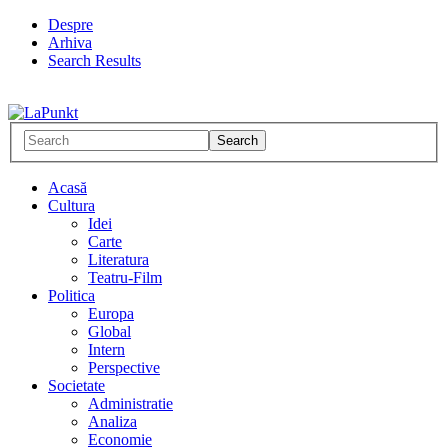
Despre
Arhiva
Search Results
Acasă
Cultura
Idei
Carte
Literatura
Teatru-Film
Politica
Europa
Global
Intern
Perspective
Societate
Administratie
Analiza
Economie