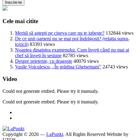
Cele mai citite
Merită să aştepţi pe cineva care nu te iubeşte?
132844 views
De ce unii oameni nu se mai pot îndrăgosti? (relaţia supra-
toxică)
83393 views
Noaptea dinaintea examenului. Cum înveţi când nu mai ai
chef să înveţi în sesiune
82785 views
Despre prietenie, cu dragoste
40070 views
Vasile Voiculescu, „În grădina Ghetsemani”
24743 views
Video
Could not generate embed. Please try it manualy.
Could not generate embed. Please try it manualy.
Copyright © 2026 —
LaPunkt
. All Rights Reserved
Website by
UTOS