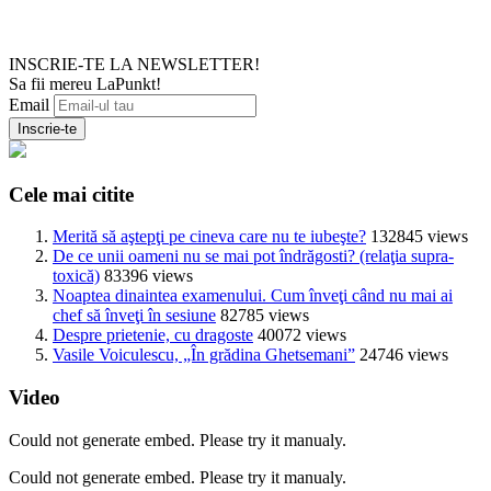
INSCRIE-TE LA NEWSLETTER!
Sa fii mereu LaPunkt!
Email
Cele mai citite
Merită să aştepţi pe cineva care nu te iubeşte?
132845 views
De ce unii oameni nu se mai pot îndrăgosti? (relaţia supra-
toxică)
83396 views
Noaptea dinaintea examenului. Cum înveţi când nu mai ai
chef să înveţi în sesiune
82785 views
Despre prietenie, cu dragoste
40072 views
Vasile Voiculescu, „În grădina Ghetsemani”
24746 views
Video
Could not generate embed. Please try it manualy.
Could not generate embed. Please try it manualy.