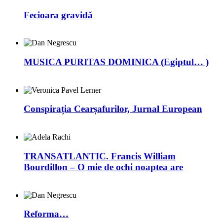
Fecioara gravidă
MUSICA PURITAS DOMINICA (Egiptul… )
Conspirația Cearșafurilor, Jurnal European
TRANSATLANTIC. Francis William
Bourdillon – O mie de ochi noaptea are
Reforma…