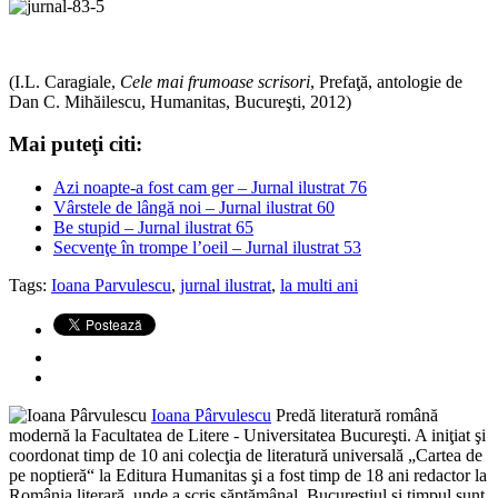
(I.L. Caragiale,
Cele mai frumoase scrisori
, Prefaţă, antologie de
Dan C. Mihăilescu, Humanitas, Bucureşti, 2012)
Mai puteţi citi:
Azi noapte-a fost cam ger – Jurnal ilustrat 76
Vârstele de lângă noi – Jurnal ilustrat 60
Be stupid – Jurnal ilustrat 65
Secvenţe în trompe l’oeil – Jurnal ilustrat 53
Tags:
Ioana Parvulescu
,
jurnal ilustrat
,
la multi ani
Ioana Pârvulescu
Predă literatură română
modernă la Facultatea de Litere - Universitatea Bucureşti. A iniţiat şi
coordonat timp de 10 ani colecţia de literatură universală „Cartea de
pe noptieră“ la Editura Humanitas şi a fost timp de 18 ani redactor la
România literară, unde a scris săptămânal. Bucureştiul şi timpul sunt