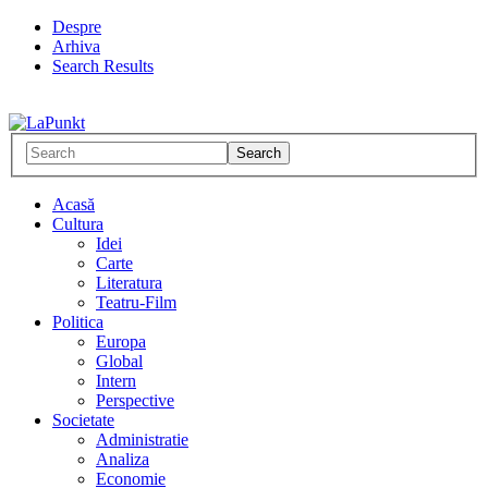
Despre
Arhiva
Search Results
Acasă
Cultura
Idei
Carte
Literatura
Teatru-Film
Politica
Europa
Global
Intern
Perspective
Societate
Administratie
Analiza
Economie