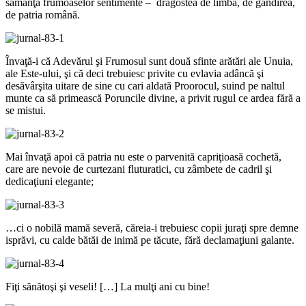
sămânţa frumoaselor sentimente – dragostea de limbă, de gândirea,
de patria română.
Învaţă-i că Adevărul şi Frumosul sunt două sfinte arătări ale Unuia,
ale Este-ului, şi că deci trebuiesc privite cu evlavia adâncă şi
desăvârşita uitare de sine cu cari aldată Proorocul, suind pe naltul
munte ca să primească Poruncile divine, a privit rugul ce ardea fără a
se mistui.
Mai învaţă apoi că patria nu este o parvenită capriţioasă cochetă,
care are nevoie de curtezani fluturatici, cu zâmbete de cadril şi
dedicaţiuni elegante;
…ci o nobilă mamă severă, căreia-i trebuiesc copii juraţi spre demne
isprăvi, cu calde bătăi de inimă pe tăcute, fără declamaţiuni galante.
Fiţi sănătoşi şi veseli! […] La mulţi ani cu bine!