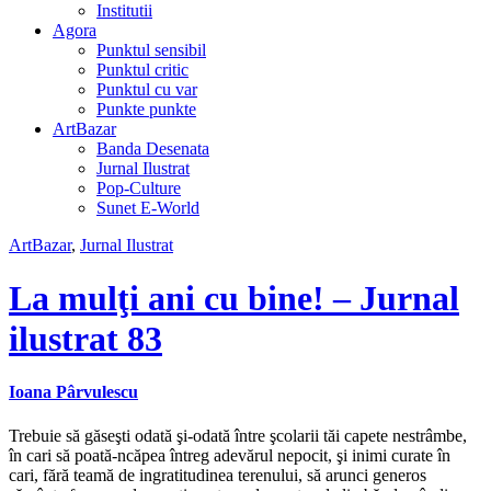
Institutii
Agora
Punktul sensibil
Punktul critic
Punktul cu var
Punkte punkte
ArtBazar
Banda Desenata
Jurnal Ilustrat
Pop-Culture
Sunet E-World
ArtBazar
,
Jurnal Ilustrat
La mulţi ani cu bine! – Jurnal
ilustrat 83
Ioana Pârvulescu
Trebuie să găseşti odată şi-odată între şcolarii tăi capete nestrâmbe,
în cari să poată-ncăpea întreg adevărul nepocit, şi inimi curate în
cari, fără teamă de ingratitudinea terenului, să arunci generos