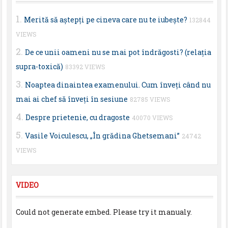
Merită să aştepţi pe cineva care nu te iubeşte?
132844
VIEWS
De ce unii oameni nu se mai pot îndrăgosti? (relaţia
supra-toxică)
83392 VIEWS
Noaptea dinaintea examenului. Cum înveţi când nu
mai ai chef să înveţi în sesiune
82785 VIEWS
Despre prietenie, cu dragoste
40070 VIEWS
Vasile Voiculescu, „În grădina Ghetsemani”
24742
VIEWS
VIDEO
Could not generate embed. Please try it manualy.