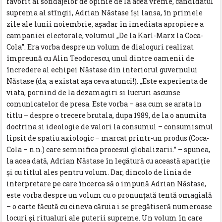
favorit al sondajelor de opinie de la acea vreme, candidatul
suprema al stîngii, Adrian Năstase îşi lansa, în primele
zile ale lunii noiembrie, aşadar în imediata apropiere a
campaniei electorale, volumul „De la Karl-Marx la Coca-
Cola”. Era vorba despre un volum de dialoguri realizat
împreună cu Alin Teodorescu, unul dintre oamenii de
încredere al echipei Năstase din interiorul guvernului
Năstase (da, a existat aşa ceva atunci!). „Este experienta de
viata, pornind de la dezamagiri si lucruri ascunse
comunicatelor de presa. Este vorba – asa cum se arata in
titlu – despre o trecere brutala, dupa 1989, de la o anumita
doctrina si ideologie de valori la consumul – consumismul
lipsit de spatiu axiologic – marcat printr-un produs (Coca-
Cola – n.n.) care semnifica procesul globalizarii.” – spunea,
la acea dată, Adrian Năstase în legătură cu această apariţie
şi cu titlul ales pentru volum. Dar, dincolo de linia de
interpretare pe care încerca să o impună Adrian Năstase,
este vorba despre un volum cu o pronunţată tentă omagială
– o carte făcută cu cineva căruia i se pregătiseră numeroase
locuri şi ritualuri ale puterii supreme. Un volum în care