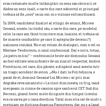
erau rezumate multe întămplări cu sens sau cărora li se
dădea un sens înalt, o carte din care subiectul ei principal
trebuia să fie „scos” ca un om cu o viziune extraordinară.
În 2009, candidatul finalist al stîngii de atunci, Mircea
Geoană, scoate, la rîndul său, o carte din care, pe modelul
celei la care am făcut trimitere mai înainte, el trebuia să
fie marele conducător pe care îl aştepta (de decenii?)
naţiunea română. Nu e un volum de dialoguri, cum e cel cu
Năstase-Teodorescu, ci unul confesional. Dar e scris, totuşi,
„la patru mîini” – confesiunile brute ale domnului Geoană
au fost editate semnificativ de un ziarist respectat, Andrei
Postelnicu, cel care, din păcate, a dispărut anul acesta într-
un tragic accident de avion. „«Nu-l dati la Politehnica, e
pacat de el, domnul Geoana! Lui Mircea i-ar prii mai
degraba ceva umanistic.» La cinci dimineata, in frig, cand
mergeam in cizme de cauciuc spre santierul CET Sud din
Berceni, glasul fostei mele diriginte din timpul liceului
era ca sarea pe o rana deschisa. Tatal meu stia cat de mult o
pretuiam pe distinsa doamna Pavnotescu, dar nu s-a lasat