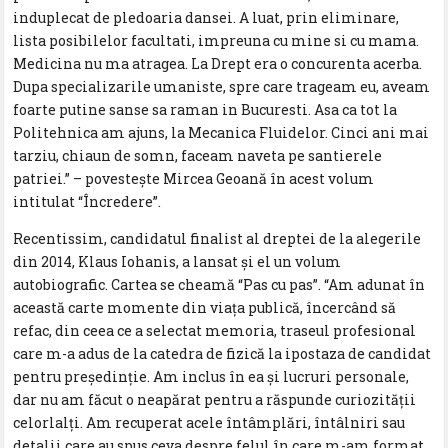
induplecat de pledoaria dansei. A luat, prin eliminare,
lista posibilelor facultati, impreuna cu mine si cu mama.
Medicina nu ma atragea. La Drept era o concurenta acerba.
Dupa specializarile umaniste, spre care trageam eu, aveam
foarte putine sanse sa raman in Bucuresti. Asa ca tot la
Politehnica am ajuns, la Mecanica Fluidelor. Cinci ani mai
tarziu, chiaun de somn, faceam naveta pe santierele
patriei.” – povesteşte Mircea Geoană în acest volum
intitulat “Încredere”.
Recentissim, candidatul finalist al dreptei de la alegerile
din 2014, Klaus Iohanis, a lansat şi el un volum
autobiografic. Cartea se cheamă “Pas cu pas”. “Am adunat în
această carte momente din viaţa publică, încercând să
refac, din ceea ce a selectat memoria, traseul profesional
care m-a adus de la catedra de fizică la ipostaza de candidat
pentru preşedinţie. Am inclus în ea şi lucruri personale,
dar nu am făcut o neapărat pentru a răspunde curiozităţii
celorlalţi. Am recuperat acele întâmplări, întâlniri sau
detalii care au spus ceva despre felul în care m-am format,