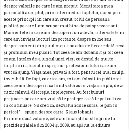
despre valorile pe care le am preţuit. Identitatea mea
personală a umplut, prin intermediul faptelor, dar şi prin
aceste principii în care am crezut, rolul de persoană
publică pe care l-am ocupat mai bine de paisprezece ani.
Momentele în care am descoperit un adevăr, intervalele în
care am învăţat lucruri importante, despre mine sau
despre oamenii din jurul meu, i-au adus de fiecare dată ceva
şi profilului meu public. Tot ceea ce am dobândit şi tot ceea
ce am înţeles de-a lungul unei vieţi cu destul de multe
împliniri a lucrat în sprijinul profesionistului care am
vrut să ajung. Viaţa mea privată a fost, pentru cei mai mulţi,
invizibilă. De fapt, ca orice om, mi am folosit în public tot
ceea ce am descoperit ca fiind valoros în viaţa simplă, de zi
cu zi: calmul, discreţia, înţelegerea. Au fost bunuri
preţioase, pe care am vrut să le protejez ca să le pot cultiva
în continuare. Nu cred că, dezvăluindu le sursa, le pun în
pericol.” – spune, despre carte, Klaus Iohanis.
Primele două volume, cele ale finaliştilor stîngii de la
prezidenţialele din 2004 şi 2009, au apărut la editura