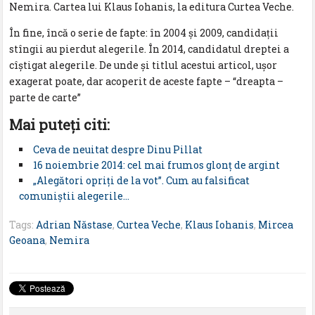
Nemira. Cartea lui Klaus Iohanis, la editura Curtea Veche.
În fine, încă o serie de fapte: în 2004 şi 2009, candidaţii
stîngii au pierdut alegerile. În 2014, candidatul dreptei a
cîştigat alegerile. De unde şi titlul acestui articol, uşor
exagerat poate, dar acoperit de aceste fapte – “dreapta –
parte de carte”
Mai puteţi citi:
Ceva de neuitat despre Dinu Pillat
16 noiembrie 2014: cel mai frumos glonţ de argint
„Alegători opriți de la vot”. Cum au falsificat
comuniștii alegerile…
Tags:
Adrian Năstase
,
Curtea Veche
,
Klaus Iohanis
,
Mircea
Geoana
,
Nemira