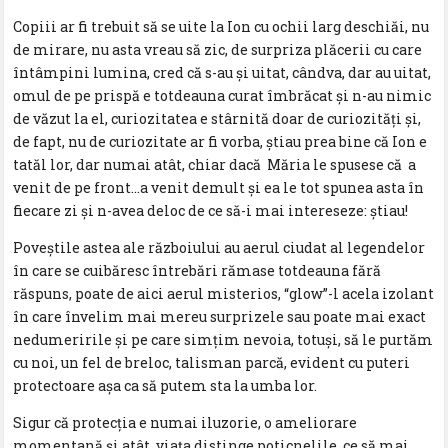
Copiii ar fi trebuit să se uite la Ion cu ochii larg deschiăi, nu
de mirare, nu asta vreau să zic, de surpriza plăcerii cu care
întâmpini lumina, cred că s-au şi uitat, cândva, dar au uitat,
omul de pe prispă e totdeauna curat îmbrăcat şi n-au nimic
de văzut la el, curiozitatea e stârnită doar de curiozităţi şi,
de fapt, nu de curiozitate ar fi vorba, ştiau prea bine că Ion e
tatăl lor, dar numai atât, chiar dacă Măria le spusese că a
venit de pe front…a venit demult şi ea le tot spunea asta în
fiecare zi şi n-avea deloc de ce să-i mai intereseze: ştiau!
Poveştile astea ale războiului au aerul ciudat al legendelor
în care se cuibăresc întrebări rămase totdeauna fără
răspuns, poate de aici aerul misterios, “glow”-l acela izolant
în care învelim mai mereu surprizele sau poate mai exact
nedumeririle şi pe care simţim nevoia, totuşi, să le purtăm
cu noi, un fel de breloc, talisman parcă, evident cu puteri
protectoare aşa ca să putem sta la umba lor.
Sigur că protecţia e numai iluzorie, o ameliorare
momentană şi atât, viaţa distinge poticnelile, ce să mai