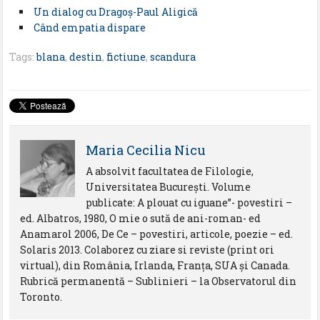
Un dialog cu Dragoş-Paul Aligică
Când empatia dispare
Tags:
blana
,
destin
,
fictiune
,
scandura
Maria Cecilia Nicu
A absolvit facultatea de Filologie,
Universitatea Bucureşti. Volume
publicate: A plouat cu iguane”- povestiri –
ed. Albatros, 1980, O mie o sută de ani-roman- ed
Anamarol 2006, De Ce – povestiri, articole, poezie – ed.
Solaris 2013. Colaborez cu ziare si reviste (print ori
virtual), din România, Irlanda, Franţa, SUA şi Canada.
Rubrică permanentă – Sublinieri – la Observatorul din
Toronto.