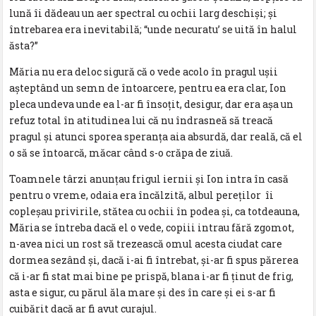
lună îi dădeau un aer spectral cu ochii larg deschişi; şi
întrebarea era inevitabilă; “unde necuratu’ se uită în halul
ăsta?”
Măria nu era deloc sigură că o vede acolo în pragul uşii
aşteptând un semn de întoarcere, pentru ea era clar, Ion
pleca undeva unde ea l-ar fi însoţit, desigur, dar era aşa un
refuz total în atitudinea lui că nu îndrasneă să treacă
pragul şi atunci sporea speranţa aia absurdă, dar reală, că el
o să se întoarcă, măcar când s-o crăpa de ziuă.
Toamnele târzi anunţau frigul iernii şi Ion intra în casă
pentru o vreme, odaia era încălzită, albul pereţilor îi
copleşau privirile, stătea cu ochii în podea şi, ca totdeauna,
Măria se întreba dacă el o vede, copiii intrau fără zgomot,
n-avea nici un rost să trezească omul acesta ciudat care
dormea sezând şi, dacă i-ai fi întrebat, şi-ar fi spus părerea
că i-ar fi stat mai bine pe prispă, blana i-ar fi ţinut de frig,
asta e sigur, cu părul ăla mare şi des în care şi ei s-ar fi
cuibărit dacă ar fi avut curajul.