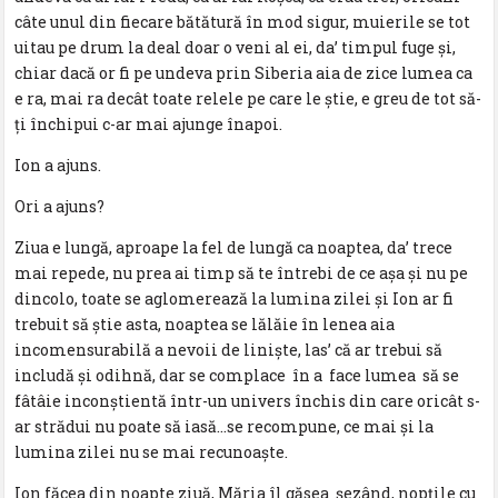
câte unul din fiecare bătătură în mod sigur, muierile se tot
uitau pe drum la deal doar o veni al ei, da’ timpul fuge şi,
chiar dacă or fi pe undeva prin Siberia aia de zice lumea ca
e ra, mai ra decât toate relele pe care le ştie, e greu de tot să-
ţi închipui c-ar mai ajunge înapoi.
Ion a ajuns.
Ori a ajuns?
Ziua e lungă, aproape la fel de lungă ca noaptea, da’ trece
mai repede, nu prea ai timp să te întrebi de ce aşa şi nu pe
dincolo, toate se aglomerează la lumina zilei şi Ion ar fi
trebuit să ştie asta, noaptea se lălăie în lenea aia
incomensurabilă a nevoii de linişte, las’ că ar trebui să
includă şi odihnă, dar se complace în a face lumea să se
fâtâie inconştientă într-un univers închis din care oricât s-
ar strădui nu poate să iasă…se recompune, ce mai şi la
lumina zilei nu se mai recunoaşte.
Ion făcea din noapte ziuă, Măria îl găsea şezând, nopţile cu