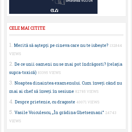
CELE MAI CITITE
Merită să aştepţi pe cineva care nu te iubeşte?
132844
VIEWS
De ce unii oameni nu se mai pot îndrăgosti? (relaţia
supra-toxică)
83395 VIEWS
Noaptea dinaintea examenului. Cum înveţi când nu
mai ai chef să înveţi în sesiune
82785 VIEWS
Despre prietenie, cu dragoste
40071 VIEWS
Vasile Voiculescu, „În grădina Ghetsemani”
24743
VIEWS