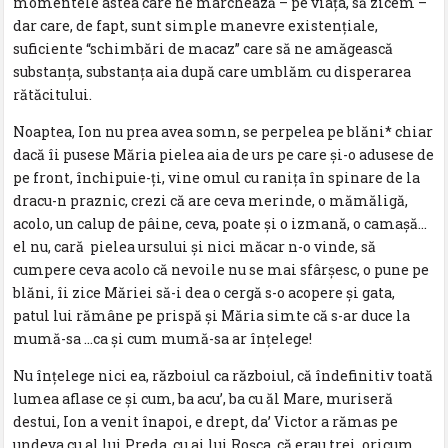
momentele astea care ne marchează – pe viaţa, să zicem –
dar care, de fapt, sunt simple manevre existenţiale,
suficiente “schimbări de macaz” care să ne amăgească
substanţa, substanţa aia după care umblăm cu disperarea
rătăcitului.
Noaptea, Ion nu prea avea somn, se perpelea pe blăni* chiar
dacă îi pusese Măria pielea aia de urs pe care şi-o adusese de
pe front, închipuie-ţi, vine omul cu raniţa în spinare de la
dracu-n praznic, crezi că are ceva merinde, o mămăligă,
acolo, un calup de pâine, ceva, poate şi o izmană, o camaşă…
el nu, cară pielea ursului şi nici măcar n-o vinde, să
cumpere ceva acolo că nevoile nu se mai sfârşesc, o pune pe
blăni, îi zice Măriei să-i dea o cergă s-o acopere şi gata,
patul lui rămâne pe prispă şi Măria simte că s-ar duce la
mumă-sa …ca şi cum mumă-sa ar înţelege!
Nu înţelege nici ea, războiul ca războiul, că îndefinitiv toată
lumea aflase ce şi cum, ba acu’, ba cu ăl Mare, muriseră
destui, Ion a venit înapoi, e drept, da’ Victor a rămas pe
undeva cu al lui Preda, cu ai lui Roşca, că erau trei, oricum