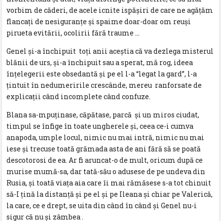
vorbim de căderi, de acele icnite ispăşiri de care ne agăţăm
flancaţi de nesiguranţe şi spaime doar-doar om reuşi
pirueta evitării, ocolirii fără traume …
Genel şi-a închipuit toţi anii aceştia că va dezlega misterul
blănii de urs, şi-a închipuit sau a sperat, mă rog, ideea
înţelegerii este obsedantă şi pe el l-a “legat la gard”, l-a
ţintuit în nedumeririle crescânde, mereu ranforsate de
explicaţii când incomplete când confuze.
Blana sa-mpuţinase, căpătase, parcă şi un miros ciudat,
timpul se înfige în toate ungherele şi, ceea ce-i cumva
anapoda, umple locul, nimic nu mai intră, nimic nu mai
iese şi trecuse toată grămada asta de ani fără să se poată
descotorosi de ea. Ar fi aruncat-o de mult, oricum după ce
murise mumă-sa, dar tată-său o adusese de pe undeva din
Rusia, şi toată viaţa aia care îi mai rămăsese s-a tot chinuit
să-I ţină la distanţă şi pe el şi pe Ileana şi chiar pe Valerică,
la care, ce e drept, se uita din când în când şi Genel nu-i
sigur că nu şi zâmbea .