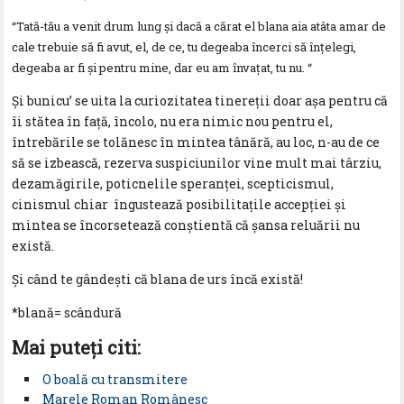
“Tată-tău a venit drum lung şi dacă a cărat el blana aia atâta amar de
cale trebuie să fi avut, el, de ce, tu degeaba încerci să înţelegi,
degeaba ar fi şi pentru mine, dar eu am învaţat, tu nu. “
Şi bunicu’ se uita la curiozitatea tinereţii doar aşa pentru că
îi stătea în faţă, încolo, nu era nimic nou pentru el,
întrebările se tolănesc în mintea tânără, au loc, n-au de ce
să se izbească, rezerva suspiciunilor vine mult mai târziu,
dezamăgirile, poticnelile speranţei, scepticismul,
cinismul chiar îngustează posibilitaţile accepţiei şi
mintea se încorsetează conştientă că şansa reluării nu
există.
Şi când te gândeşti că blana de urs încă există!
*blană= scândură
Mai puteţi citi:
O boală cu transmitere
Marele Roman Românesc