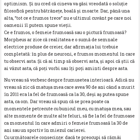
optimism. Şi nu cred că cineva va găsi vreodată o soluţie
filosofică pentru bătrâneţe, boală și moarte. Dar, până una
alta, “tot ce e frumos trece” nu e ultimul cuvânt pe care noi
oamenii îl putem spune vieţii.
Ce e frumos, o femeie frumoasă sau o pictură frumoasă?
Morpheus ar zice că realitatea e o sumă de semnale
electrice produse de creier, dar afirmaţia lui trebuie
completată: în plus de neuroni, e frumos momentul în care
tu observi asta. Şi că ai timp să observi asta, și apoi că știi că
ai văzut asta, că poţi vorbi sau îţi poţi aminti despre asta.
Nu vreau să vorbesc despre frumusetea interioară. Adică nu
vreau să zic că matușa mea care avea 90 de ani când a murit
în 2011 era la fel de frumoasă ca la 30, deși aș putea spune
asta, ca om. Dar vreau să spun că se prea poate ca
momentele petrecute cu bunicul meu, cu matușa mea, sau
alte momente de multe alte feluri, să fie la fel de frumoase
ca momentul în care admiri o femeie frumoasă la 30 de
ani sau un sportiv în miezul carierei.
Cu următoarele consecinţe: dacă te preocupi să rămâi