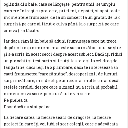
oglinda din baie, casa se lărgește: pentru unii, se umplu
camere întregi cu proiecte, prieteni, nepoţei, și apoi toate
momentele frumoase, de la un concert la un grătar, de la o
surpriză pe care ai făcut-o cuiva până la o surpriză pe care
cineva ţi-a făcut-o.
Iar dacă rămâi în baie să aduni frumuseţea care nu trece,
după un timp nimic nu mai este surprinzător, totul se știe
și s-a scris în acest secol despre acest subiect. Dacă îţi ridici
un pic ochii şi ieși puţin și te uiţi la stele și la cel drag de
lângă tine, dacă ieși la o plimbare, dacă te interesează să
cauţi frumuseţea “care rămâne”, descoperi mii de lucruri
surprinzătoare, mii de clipe unice, mai multe chiar decât
stelele cerului, despre care nimeni nu a scris, şi probabil
nimeni nu va scrie: pentru că tu le vei scrie.
Pe pielea ta.
Doar dacă nu stai pe loc.
La fiecare cafea, la fiecare seară de dragoste, la fiecare
proiect în care îţi vei iubi sincer colegii, care e adevărata