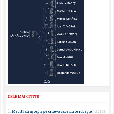
CELE MAI CITITE
Merită să aştepţi pe cineva care nu te iubeşte?
132845