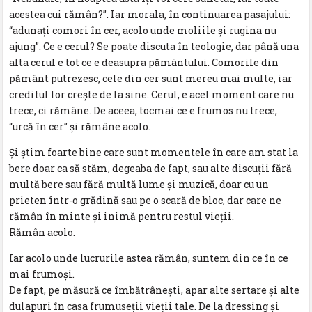
acestea cui rămân?”. Iar morala, în continuarea pasajului:
“adunaţi comori în cer, acolo unde moliile și rugina nu
ajung”. Ce e cerul? Se poate discuta în teologie, dar până una
alta cerul e tot ce e deasupra pământului. Comorile din
pământ putrezesc, cele din cer sunt mereu mai multe, iar
creditul lor crește de la sine. Cerul, e acel moment care nu
trece, ci rămâne. De aceea, tocmai ce e frumos nu trece,
“urcă în cer” și rămâne acolo.
Şi știm foarte bine care sunt momentele în care am stat la
bere doar ca să stăm, degeaba de fapt, sau alte discuţii fără
multă bere sau fără multă lume şi muzică, doar cu un
prieten într-o grădină sau pe o scară de bloc, dar care ne
rămân în minte și inimă pentru restul vieţii.
Rămân acolo.
Iar acolo unde lucrurile astea rămân, suntem din ce în ce
mai frumoși.
De fapt, pe măsură ce îmbătrânești, apar alte sertare și alte
dulapuri în casa frumuseţii vieţii tale. De la dressing și