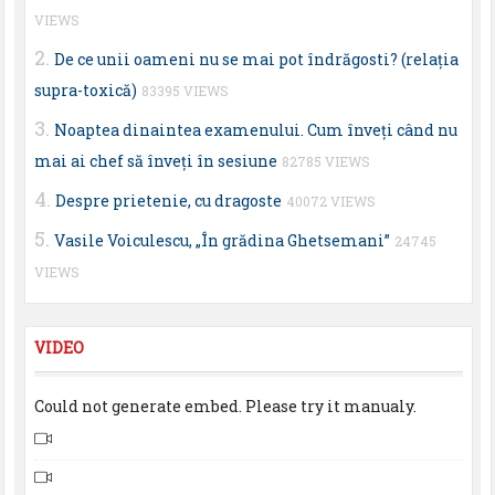
VIEWS
De ce unii oameni nu se mai pot îndrăgosti? (relaţia
supra-toxică)
83395 VIEWS
Noaptea dinaintea examenului. Cum înveţi când nu
mai ai chef să înveţi în sesiune
82785 VIEWS
Despre prietenie, cu dragoste
40072 VIEWS
Vasile Voiculescu, „În grădina Ghetsemani”
24745
VIEWS
VIDEO
Could not generate embed. Please try it manualy.