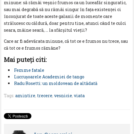
minune: să rămâi veșnic frumos ca un luceafăr singuratic,
sau mai degrabă să nu rămâi singur în faţa existenţei ci
înconjurat de toate aceste galaxii de momente care
strălucesc cu căldură, doar pentru tine, atunci când te culci
seara, mâine seară, … la sfârșitul vieţii?
Care ar fi adevărata minune, că tot ce e frumos nu trece, sau
că tot ce e frumos rămâne?
Mai puteţi citi:
Femme fatale
Lucrușoarele Academiei de tango
Radu Rosetti: un moldovean de altădată
Tags:
amintire
,
trecere
,
vesnicie
,
viata