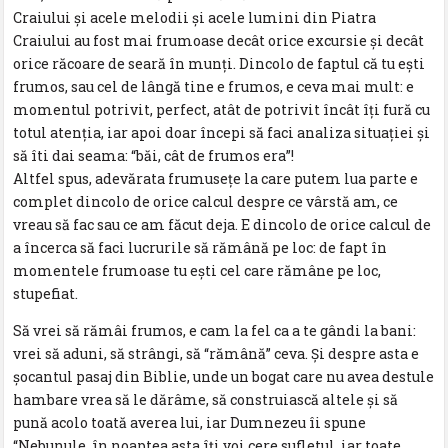
Craiului şi acele melodii şi acele lumini din Piatra
Craiului au fost mai frumoase decât orice excursie şi decât
orice răcoare de seară în munţi. Dincolo de faptul că tu ești
frumos, sau cel de lângă tine e frumos, e ceva mai mult: e
momentul potrivit, perfect, atât de potrivit încât îţi fură cu
totul atenţia, iar apoi doar începi să faci analiza situaţiei și
să îti dai seama: “băi, cât de frumos era”!
Altfel spus, adevărata frumuseţe la care putem lua parte e
complet dincolo de orice calcul despre ce vârstă am, ce
vreau să fac sau ce am făcut deja. E dincolo de orice calcul de
a încerca să faci lucrurile să rămână pe loc: de fapt în
momentele frumoase tu ești cel care rămâne pe loc,
stupefiat.
Să vrei să rămâi frumos, e cam la fel ca a te gândi la bani:
vrei să aduni, să strângi, să “rămână” ceva. Şi despre asta e
șocantul pasaj din Biblie, unde un bogat care nu avea destule
hambare vrea să le dărâme, să construiască altele și să
pună acolo toată averea lui, iar Dumnezeu îi spune
“Nebunule, în noaptea asta îţi voi cere sufletul, iar toate