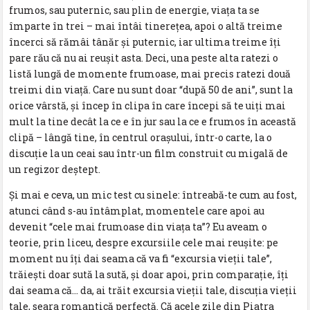
frumos, sau puternic, sau plin de energie, viaţa ta se
împarte în trei – mai întâi tinereţea, apoi o altă treime
încerci să rămâi tânăr și puternic, iar ultima treime îţi
pare rău că nu ai reușit asta. Deci, una peste alta ratezi o
listă lungă de momente frumoase, mai precis ratezi două
treimi din viaţă. Care nu sunt doar “după 50 de ani”, sunt la
orice vârstă, și încep în clipa în care începi să te uiţi mai
mult la tine decât la ce e în jur sau la ce e frumos în această
clipă – lângă tine, în centrul orașului, într-o carte, la o
discuţie la un ceai sau într-un film construit cu migală de
un regizor deştept.
Şi mai e ceva, un mic test cu sinele: întreabă-te cum au fost,
atunci când s-au întâmplat, momentele care apoi au
devenit “cele mai frumoase din viaţa ta”? Eu aveam o
teorie, prin liceu, despre excursiile cele mai reușite: pe
moment nu îţi dai seama că va fi “excursia vieţii tale”,
trăiești doar sută la sută, și doar apoi, prin comparaţie, îţi
dai seama că… da, ai trăit excursia vieţii tale, discuţia vieţii
tale, seara romantică perfectă. Că acele zile din Piatra